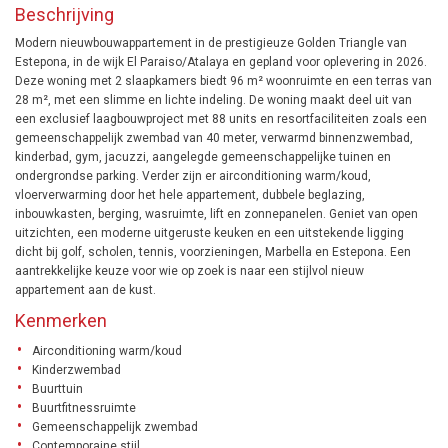
Beschrijving
Modern nieuwbouwappartement in de prestigieuze Golden Triangle van
Estepona, in de wijk El Paraiso/Atalaya en gepland voor oplevering in 2026.
Deze woning met 2 slaapkamers biedt 96 m² woonruimte en een terras van
28 m², met een slimme en lichte indeling. De woning maakt deel uit van
een exclusief laagbouwproject met 88 units en resortfaciliteiten zoals een
gemeenschappelijk zwembad van 40 meter, verwarmd binnenzwembad,
kinderbad, gym, jacuzzi, aangelegde gemeenschappelijke tuinen en
ondergrondse parking. Verder zijn er airconditioning warm/koud,
vloerverwarming door het hele appartement, dubbele beglazing,
inbouwkasten, berging, wasruimte, lift en zonnepanelen. Geniet van open
uitzichten, een moderne uitgeruste keuken en een uitstekende ligging
dicht bij golf, scholen, tennis, voorzieningen, Marbella en Estepona. Een
aantrekkelijke keuze voor wie op zoek is naar een stijlvol nieuw
appartement aan de kust.
Kenmerken
Airconditioning warm/koud
Kinderzwembad
Buurttuin
Buurtfitnessruimte
Gemeenschappelijk zwembad
Contemporaine stijl