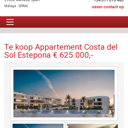
+34 677 670 480
29604, Marbella, Spain
Málaga - SPAIN
neem contact op
Appartement Te koop
Te koop Appartement Costa del
Sol Estepona € 625.000,-