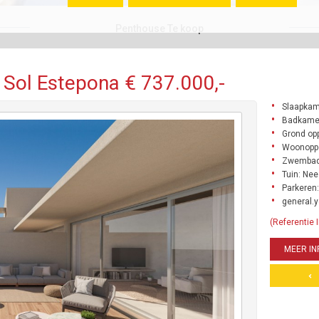
Penthouse Te koop
 Sol Estepona € 737.000,-
Slaapkam
Badkame
Grond opp
Woonoppe
Zwembad
Tuin: Nee
Parkeren:
general.y
(Referentie
MEER IN