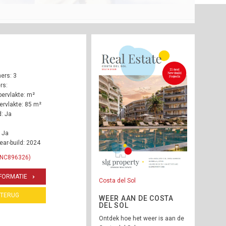
ers: 3
rs:
ervlakte: m²
rvlakte: 85 m²
: Ja
 Ja
ear-build: 2024
 INC896326)
FORMATIE
Costa del Sol
TERUG
WEER AAN DE COSTA
DEL SOL
Ontdek hoe het weer is aan de