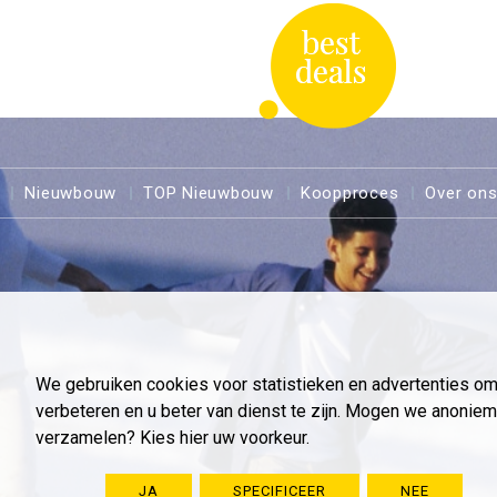
Nieuwbouw
TOP Nieuwbouw
Koopproces
Over on
We gebruiken cookies voor statistieken en advertenties o
verbeteren en u beter van dienst te zijn. Mogen we anoni
verzamelen? Kies hier uw voorkeur.
JA
SPECIFICEER
NEE