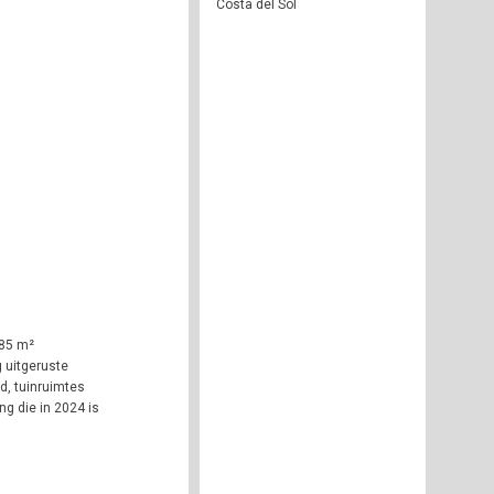
Costa del Sol
 85 m²
g uitgeruste
, tuinruimtes
g die in 2024 is