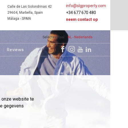
info@slgproperty.com
Calle de Las Golondrinas 42
+34 677 670 480
29604, Marbella, Spain
Málaga - SPAIN
neem contact op
Selecteer taal
NL - Nederlands
s
Reviews
m onze website te
eme gegevens