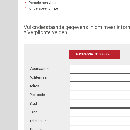
Porseleinen vloer
Kinderspeelruimte
Vul onderstaande gegevens in om meer infor
* Verplichte velden
Referentie INC896326
Voornaam *
Achternaam
Adres
Postcode
Stad
Land
Telefoon *
E-mail *