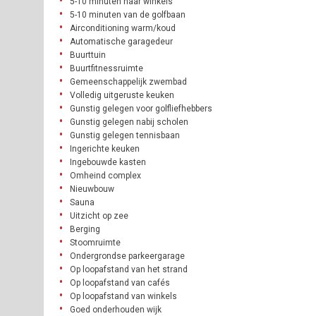
5-10 minuten naar winkels
5-10 minuten van de golfbaan
Airconditioning warm/koud
Automatische garagedeur
Buurttuin
Buurtfitnessruimte
Gemeenschappelijk zwembad
Volledig uitgeruste keuken
Gunstig gelegen voor golfliefhebbers
Gunstig gelegen nabij scholen
Gunstig gelegen tennisbaan
Ingerichte keuken
Ingebouwde kasten
Omheind complex
Nieuwbouw
Sauna
Uitzicht op zee
Berging
Stoomruimte
Ondergrondse parkeergarage
Op loopafstand van het strand
Op loopafstand van cafés
Op loopafstand van winkels
Goed onderhouden wijk