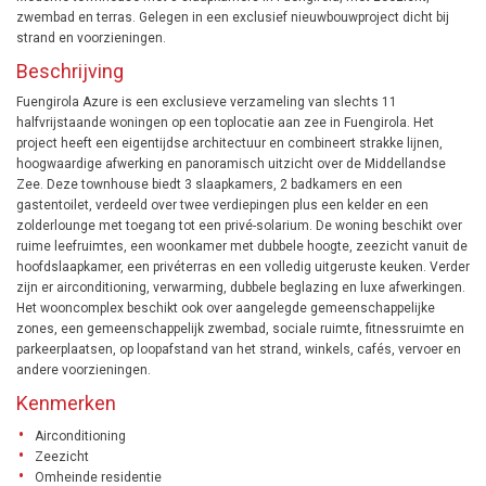
zwembad en terras. Gelegen in een exclusief nieuwbouwproject dicht bij
strand en voorzieningen.
Beschrijving
Fuengirola Azure is een exclusieve verzameling van slechts 11
halfvrijstaande woningen op een toplocatie aan zee in Fuengirola. Het
project heeft een eigentijdse architectuur en combineert strakke lijnen,
hoogwaardige afwerking en panoramisch uitzicht over de Middellandse
Zee. Deze townhouse biedt 3 slaapkamers, 2 badkamers en een
gastentoilet, verdeeld over twee verdiepingen plus een kelder en een
zolderlounge met toegang tot een privé-solarium. De woning beschikt over
ruime leefruimtes, een woonkamer met dubbele hoogte, zeezicht vanuit de
hoofdslaapkamer, een privéterras en een volledig uitgeruste keuken. Verder
zijn er airconditioning, verwarming, dubbele beglazing en luxe afwerkingen.
Het wooncomplex beschikt ook over aangelegde gemeenschappelijke
zones, een gemeenschappelijk zwembad, sociale ruimte, fitnessruimte en
parkeerplaatsen, op loopafstand van het strand, winkels, cafés, vervoer en
andere voorzieningen.
Kenmerken
Airconditioning
Zeezicht
Omheinde residentie