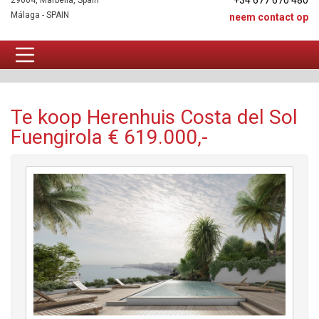
+34 677 670 480
29604, Marbella, Spain
Málaga - SPAIN
neem contact op
Herenhuis Te koop
Te koop Herenhuis Costa del Sol
Fuengirola € 619.000,-