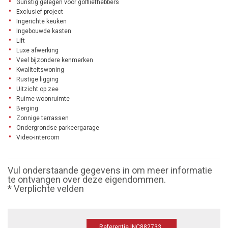
Gunstig gelegen voor golfliefhebbers
Exclusief project
Ingerichte keuken
Ingebouwde kasten
Lift
Luxe afwerking
Veel bijzondere kenmerken
Kwaliteitswoning
Rustige ligging
Uitzicht op zee
Ruime woonruimte
Berging
Zonnige terrassen
Ondergrondse parkeergarage
Video-intercom
Vul onderstaande gegevens in om meer informatie
te ontvangen over deze eigendommen.
* Verplichte velden
Referentie INC882733