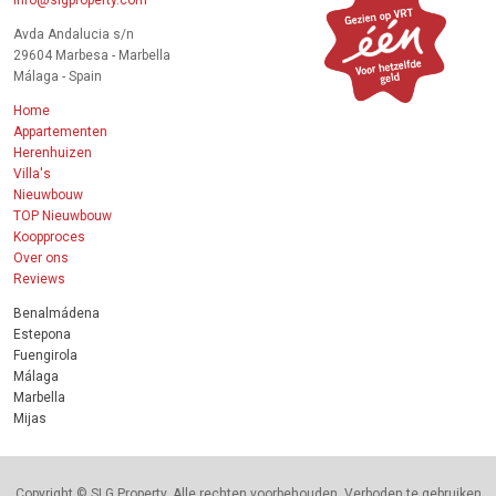
Avda Andalucia s/n
29604 Marbesa - Marbella
Málaga - Spain
Home
Appartementen
Herenhuizen
Villa's
Nieuwbouw
TOP Nieuwbouw
Koopproces
Over ons
Reviews
Benalmádena
Estepona
Fuengirola
Málaga
Marbella
Mijas
Copyright © SLG Property. Alle rechten voorbehouden. Verboden te gebruiken