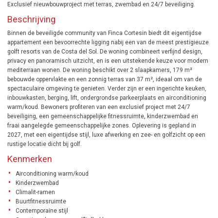
Exclusief nieuwbouwproject met terras, zwembad en 24/7 beveiliging.
Beschrijving
Binnen de beveiligde community van Finca Cortesin biedt dit eigentijdse
appartement een bevoorrechte ligging nabij een van de meest prestigieuze
golft resorts van de Costa del Sol. De woning combineert verfijnd design,
privacy en panoramisch uitzicht, en is een uitstekende keuze voor modern
mediterraan wonen. De woning beschikt over 2 slaapkamers, 179 m²
bebouwde oppervlakte en een zonnig terras van 37 m², ideaal om van de
spectaculaire omgeving te genieten. Verder zijn er een ingerichte keuken,
inbouwkasten, berging, lift, ondergrondse parkeerplaats en airconditioning
warm/koud. Bewoners profiteren van een exclusief project met 24/7
beveiliging, een gemeenschappelijke fitnessruimte, kinderzwembad en
fraai aangelegde gemeenschappelijke zones. Oplevering is gepland in
2027, met een eigentijdse stijl, luxe afwerking en zee- en golfzicht op een
rustige locatie dicht bij golf.
Kenmerken
Airconditioning warm/koud
Kinderzwembad
Climalit-ramen
Buurtfitnessruimte
Contemporaine stijl