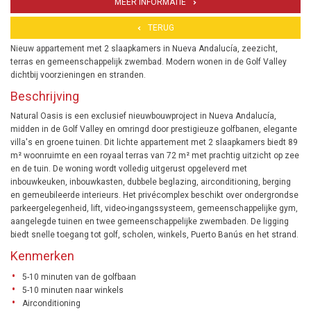
MEER INFORMATIE
TERUG
Nieuw appartement met 2 slaapkamers in Nueva Andalucía, zeezicht,
terras en gemeenschappelijk zwembad. Modern wonen in de Golf Valley
dichtbij voorzieningen en stranden.
Beschrijving
Natural Oasis is een exclusief nieuwbouwproject in Nueva Andalucía,
midden in de Golf Valley en omringd door prestigieuze golfbanen, elegante
villa's en groene tuinen. Dit lichte appartement met 2 slaapkamers biedt 89
m² woonruimte en een royaal terras van 72 m² met prachtig uitzicht op zee
en de tuin. De woning wordt volledig uitgerust opgeleverd met
inbouwkeuken, inbouwkasten, dubbele beglazing, airconditioning, berging
en gemeubileerde interieurs. Het privécomplex beschikt over ondergrondse
parkeergelegenheid, lift, video-ingangssysteem, gemeenschappelijke gym,
aangelegde tuinen en twee gemeenschappelijke zwembaden. De ligging
biedt snelle toegang tot golf, scholen, winkels, Puerto Banús en het strand.
Kenmerken
5-10 minuten van de golfbaan
5-10 minuten naar winkels
Airconditioning