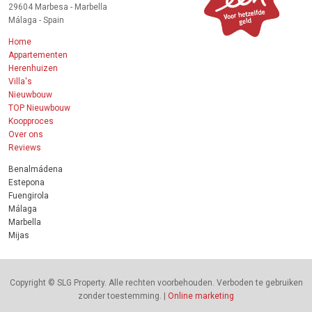
29604 Marbesa - Marbella
Málaga - Spain
Home
Appartementen
Herenhuizen
Villa's
Nieuwbouw
TOP Nieuwbouw
Koopproces
Over ons
Reviews
Benalmádena
Estepona
Fuengirola
Málaga
Marbella
Mijas
Copyright © SLG Property. Alle rechten voorbehouden. Verboden te gebruiken
zonder toestemming. |
Online marketing