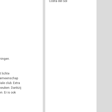
Costa del Sol
ningen.
 lichte
e gemeenschap
le club. Extra
keuken. Dankzij
n. Er is ook