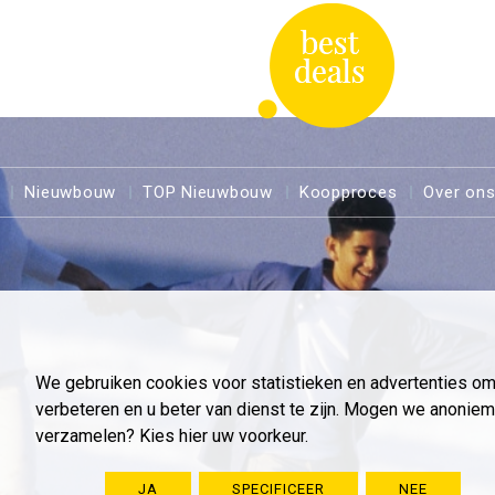
Nieuwbouw
TOP Nieuwbouw
Koopproces
Over on
We gebruiken cookies voor statistieken en advertenties o
verbeteren en u beter van dienst te zijn. Mogen we anoni
verzamelen? Kies hier uw voorkeur.
JA
SPECIFICEER
NEE