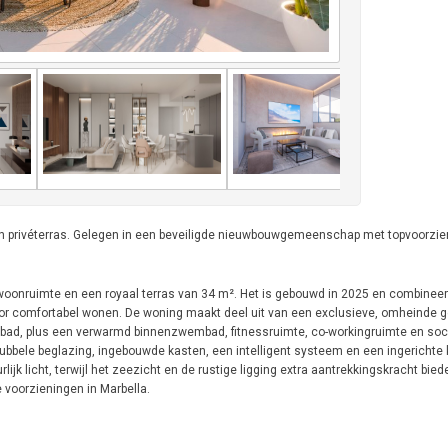
n privéterras. Gelegen in een beveiligde nieuwbouwgemeenschap met topvoorzie
oonruimte en een royaal terras van 34 m². Het is gebouwd in 2025 en combineert
 voor comfortabel wonen. De woning maakt deel uit van een exclusieve, omheind
ad, plus een verwarmd binnenzwembad, fitnessruimte, co-workingruimte en socia
ubbele beglazing, ingebouwde kasten, een intelligent systeem en een ingerichte 
jk licht, terwijl het zeezicht en de rustige ligging extra aantrekkingskracht biede
e voorzieningen in Marbella.