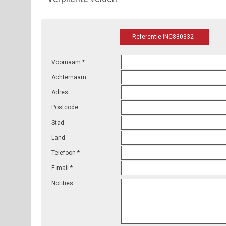
Referentie INC880332
Voornaam *
Achternaam
Adres
Postcode
Stad
Land
Telefoon *
E-mail *
Notities