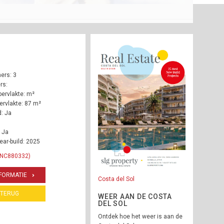
ers: 3
rs:
ervlakte: m²
rvlakte: 87 m²
: Ja
 Ja
ear-build: 2025
 INC880332)
FORMATIE
Costa del Sol
TERUG
WEER AAN DE COSTA
DEL SOL
Ontdek hoe het weer is aan de