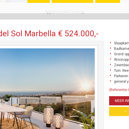
Appartement Te koop
el Sol Marbella € 524.000,-
Slaapkam
Badkame
Grond opp
Woonoppe
Zwembad
Tuin: Nee
Parkeren:
general.y
(Referentie
MEER IN