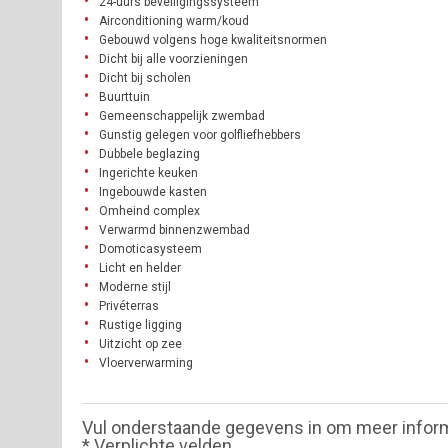
24-uurs beveiligingssysteem
Airconditioning warm/koud
Gebouwd volgens hoge kwaliteitsnormen
Dicht bij alle voorzieningen
Dicht bij scholen
Buurttuin
Gemeenschappelijk zwembad
Gunstig gelegen voor golfliefhebbers
Dubbele beglazing
Ingerichte keuken
Ingebouwde kasten
Omheind complex
Verwarmd binnenzwembad
Domoticasysteem
Licht en helder
Moderne stijl
Privéterras
Rustige ligging
Uitzicht op zee
Vloerverwarming
Vul onderstaande gegevens in om meer infor
* Verplichte velden