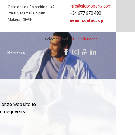
info@slgproperty.com
Calle de Las Golondrinas 42
+34 677 670 480
29604, Marbella, Spain
Málaga - SPAIN
neem contact op
Selecteer taal
NL - Nederlands
s
Reviews
m onze website te
eme gegevens