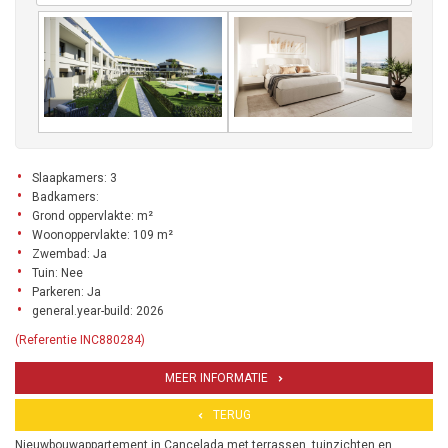
Slaapkamers: 3
Badkamers:
Grond oppervlakte: m²
Woonoppervlakte: 109 m²
Zwembad: Ja
Tuin: Nee
Parkeren: Ja
general.year-build: 2026
(Referentie INC880284)
MEER INFORMATIE
TERUG
Nieuwbouwappartement in Cancelada met terrassen, tuinzichten en