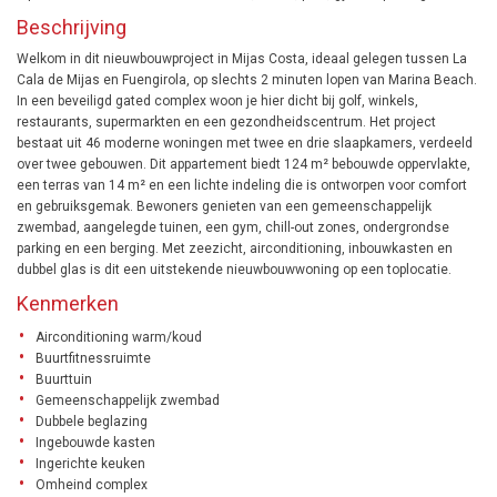
Beschrijving
Welkom in dit nieuwbouwproject in Mijas Costa, ideaal gelegen tussen La
Cala de Mijas en Fuengirola, op slechts 2 minuten lopen van Marina Beach.
In een beveiligd gated complex woon je hier dicht bij golf, winkels,
restaurants, supermarkten en een gezondheidscentrum. Het project
bestaat uit 46 moderne woningen met twee en drie slaapkamers, verdeeld
over twee gebouwen. Dit appartement biedt 124 m² bebouwde oppervlakte,
een terras van 14 m² en een lichte indeling die is ontworpen voor comfort
en gebruiksgemak. Bewoners genieten van een gemeenschappelijk
zwembad, aangelegde tuinen, een gym, chill-out zones, ondergrondse
parking en een berging. Met zeezicht, airconditioning, inbouwkasten en
dubbel glas is dit een uitstekende nieuwbouwwoning op een toplocatie.
Kenmerken
Airconditioning warm/koud
Buurtfitnessruimte
Buurttuin
Gemeenschappelijk zwembad
Dubbele beglazing
Ingebouwde kasten
Ingerichte keuken
Omheind complex