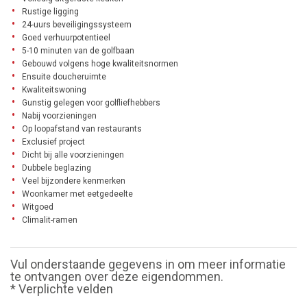
Rustige ligging
24-uurs beveiligingssysteem
Goed verhuurpotentieel
5-10 minuten van de golfbaan
Gebouwd volgens hoge kwaliteitsnormen
Ensuite doucheruimte
Kwaliteitswoning
Gunstig gelegen voor golfliefhebbers
Nabij voorzieningen
Op loopafstand van restaurants
Exclusief project
Dicht bij alle voorzieningen
Dubbele beglazing
Veel bijzondere kenmerken
Woonkamer met eetgedeelte
Witgoed
Climalit-ramen
Vul onderstaande gegevens in om meer informatie
te ontvangen over deze eigendommen.
* Verplichte velden