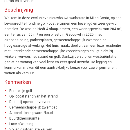
terras en privétuin.
Beschrijving
Welkom in deze exclusieve nieuwbouwtownhouse in Mijas Costa, op een
bevoorrechte frontline golf-locatie binnen een beveiligd en zeer gewild
complex. De woning biedt 4 slaapkamers, een woonoppervlak van 204 m²,
een terras van 60 m² en een privétuin. Gebouwd in 2025, met
airconditioning, parkeerplaats, gemeenschappelijk zwembad en
hoogwaardige afwerking. Het huis maakt deel uit van een luxe residentie
met uitstekende gemeenschappelijke voorzieningen en ligt dicht bij
winkels, vervoer, het strand en golf. Dankzij de zuid- en westoriëntatie
geniet de woning van veel licht en zeer goed uitzicht. De ligging en
kenmerken maken dit een aantrekkelijke keuze voor zowel permanent
wonen als verhuur.
Kenmerken
Eerste lijn golf
Op loopafstand van het strand
Dicht bij openbaar vervoer
Gemeenschappelijk zwembad
Airconditioning warm/koud
Buurtfitnessruimte
Luxe afwerking
Volledig uitgeruste keuken