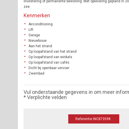
investering of permanente bewoning. Met oplevering gepland in 20
zee.
Kenmerken
Airconditioning
Lift
Garage
Nieuwbouw
Aan het strand
Op loopafstand van het strand
Op loopafstand van winkels
Op loopafstand van cafés
Dicht bij openbaar vervoer
Zwembad
Vul onderstaande gegevens in om meer infor
* Verplichte velden
Referentie INC873598