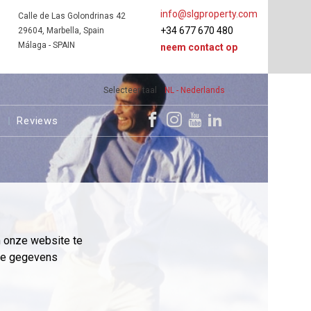
info@slgproperty.com
Calle de Las Golondrinas 42
+34 677 670 480
29604, Marbella, Spain
Málaga - SPAIN
neem contact op
Selecteer taal
NL - Nederlands
s
Reviews
m onze website te
eme gegevens