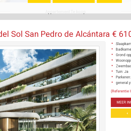
Appartement Te koop
el Sol San Pedro de Alcántara € 610
Slaapkam
Badkame
Grond opp
Woonoppe
Zwembad
Tuin: Ja
Parkeren:
general.y
(Referentie
MEER IN