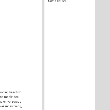
Costa del Sol
woning beschikt
and maakt deel
ing en verzorgde
 vakantiewoning,