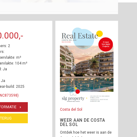
.000,-
ers: 2
rs:
ervlakte: m²
rvlakte: 104 m²
: Ja
 Ja
ear-build: 2025
 INC873598)
FORMATIE
Costa del Sol
TERUG
WEER AAN DE COSTA
DEL SOL
Ontdek hoe het weer is aan de