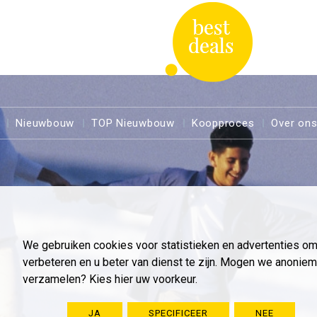
Nieuwbouw
TOP Nieuwbouw
Koopproces
Over on
We gebruiken cookies voor statistieken en advertenties o
verbeteren en u beter van dienst te zijn. Mogen we anoni
verzamelen? Kies hier uw voorkeur.
JA
SPECIFICEER
NEE