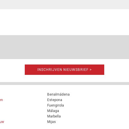
INSCHRIJVEN NIEUWSBRIEF >
Benalmádena
en
Estepona
Fuengirola
Málaga
Marbella
ouw
Mijas