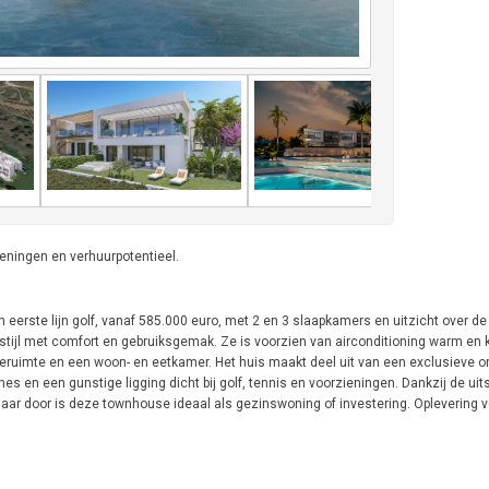
eningen en verhuurpotentieel.
n eerste lijn golf, vanaf 585.000 euro, met 2 en 3 slaapkamers en uitzicht over 
tijl met comfort en gebruiksgemak. Ze is voorzien van airconditioning warm en 
heruimte en een woon- en eetkamer. Het huis maakt deel uit van een exclusieve o
 en een gunstige ligging dicht bij golf, tennis en voorzieningen. Dankzij de uit
aar door is deze townhouse ideaal als gezinswoning of investering. Oplevering v