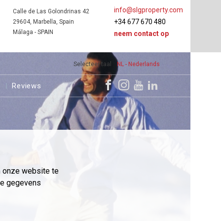
info@slgproperty.com
Calle de Las Golondrinas 42
+34 677 670 480
29604, Marbella, Spain
Málaga - SPAIN
neem contact op
Selecteer taal
NL - Nederlands
s
Reviews
m onze website te
eme gegevens