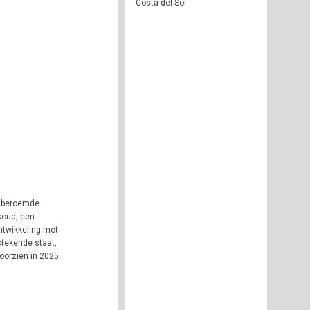
Costa del Sol
de beroemde
koud, een
ntwikkeling met
stekende staat,
oorzien in 2025.