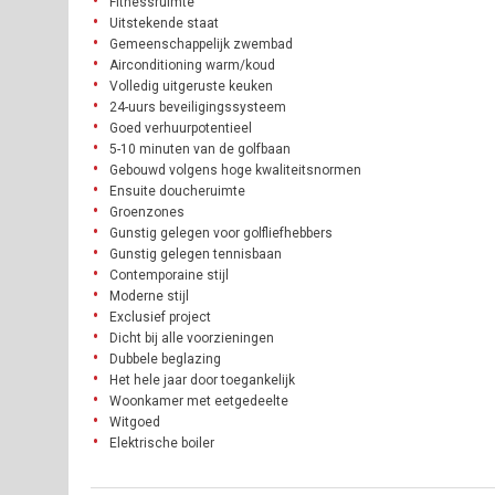
Fitnessruimte
Uitstekende staat
Gemeenschappelijk zwembad
Airconditioning warm/koud
Volledig uitgeruste keuken
24-uurs beveiligingssysteem
Goed verhuurpotentieel
5-10 minuten van de golfbaan
Gebouwd volgens hoge kwaliteitsnormen
Ensuite doucheruimte
Groenzones
Gunstig gelegen voor golfliefhebbers
Gunstig gelegen tennisbaan
Contemporaine stijl
Moderne stijl
Exclusief project
Dicht bij alle voorzieningen
Dubbele beglazing
Het hele jaar door toegankelijk
Woonkamer met eetgedeelte
Witgoed
Elektrische boiler