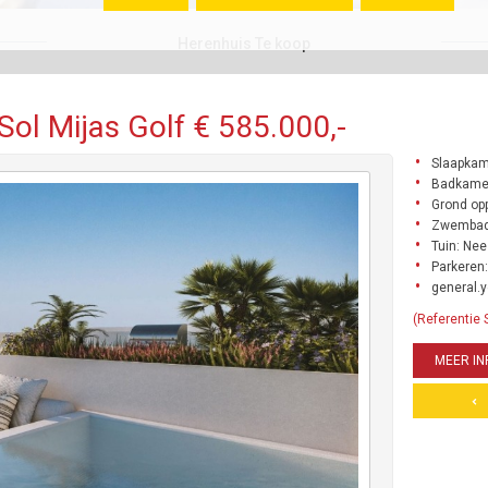
Herenhuis Te koop
Sol Mijas Golf € 585.000,-
Slaapkam
Badkame
Grond opp
Zwembad
Tuin: Nee
Parkeren:
general.y
(Referentie
MEER IN