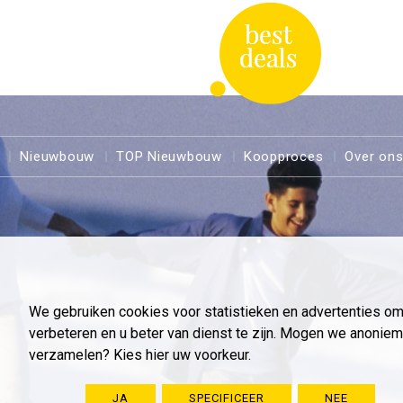
Nieuwbouw
TOP Nieuwbouw
Koopproces
Over on
We gebruiken cookies voor statistieken en advertenties o
verbeteren en u beter van dienst te zijn. Mogen we anoni
verzamelen? Kies hier uw voorkeur.
JA
SPECIFICEER
NEE