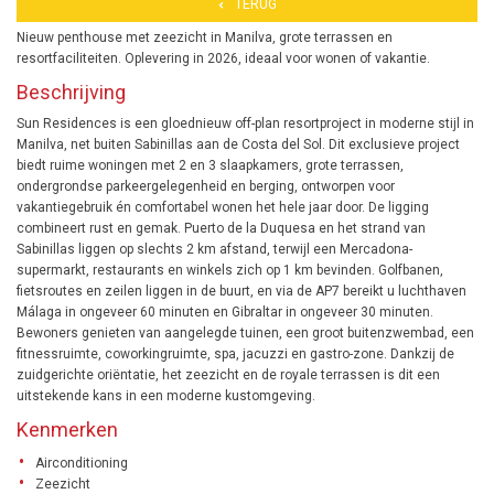
TERUG
Nieuw penthouse met zeezicht in Manilva, grote terrassen en
resortfaciliteiten. Oplevering in 2026, ideaal voor wonen of vakantie.
Beschrijving
Sun Residences is een gloednieuw off-plan resortproject in moderne stijl in
Manilva, net buiten Sabinillas aan de Costa del Sol. Dit exclusieve project
biedt ruime woningen met 2 en 3 slaapkamers, grote terrassen,
ondergrondse parkeergelegenheid en berging, ontworpen voor
vakantiegebruik én comfortabel wonen het hele jaar door. De ligging
combineert rust en gemak. Puerto de la Duquesa en het strand van
Sabinillas liggen op slechts 2 km afstand, terwijl een Mercadona-
supermarkt, restaurants en winkels zich op 1 km bevinden. Golfbanen,
fietsroutes en zeilen liggen in de buurt, en via de AP7 bereikt u luchthaven
Málaga in ongeveer 60 minuten en Gibraltar in ongeveer 30 minuten.
Bewoners genieten van aangelegde tuinen, een groot buitenzwembad, een
fitnessruimte, coworkingruimte, spa, jacuzzi en gastro-zone. Dankzij de
zuidgerichte oriëntatie, het zeezicht en de royale terrassen is dit een
uitstekende kans in een moderne kustomgeving.
Kenmerken
Airconditioning
Zeezicht