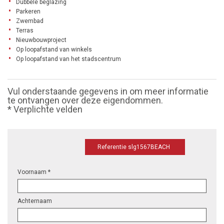
Dubbele beglazing
Parkeren
Zwembad
Terras
Nieuwbouwproject
Op loopafstand van winkels
Op loopafstand van het stadscentrum
Vul onderstaande gegevens in om meer informatie
te ontvangen over deze eigendommen.
* Verplichte velden
Referentie slg1567BEACH
Voornaam *
Achternaam