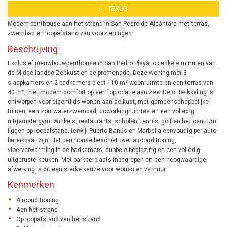
TERUG
Modern penthouse aan het strand in San Pedro de Alcántara met terras,
zwembad en loopafstand van voorzieningen.
Beschrijving
Exclusief nieuwbouwpenthouse in San Pedro Playa, op enkele minuten van
de Middellandse Zeekust en de promenade. Deze woning met 3
slaapkamers en 2 badkamers biedt 110 m² woonruimte en een terras van
40 m², met modern comfort op een toplocatie aan zee. De ontwikkeling is
ontworpen voor eigentijds wonen aan de kust, met gemeenschappelijke
tuinen, een zoutwaterzwembad, coworkingruimtes en een volledig
uitgeruste gym. Winkels, restaurants, scholen, tennis, golf en het centrum
liggen op loopafstand, terwijl Puerto Banús en Marbella eenvoudig per auto
bereikbaar zijn. Het penthouse beschikt over airconditioning,
vloerverwarming in de badkamers, dubbele beglazing en een volledig
uitgeruste keuken. Met parkeerplaats inbegrepen en een hoogwaardige
afwerking is dit een sterke keuze voor wonen en verhuur.
Kenmerken
Airconditioning
Aan het strand
Op loopafstand van het strand