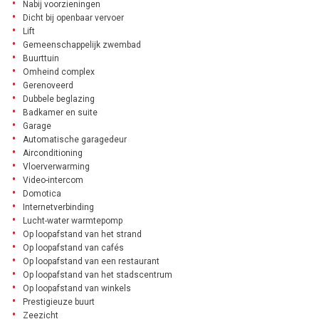
Nabij voorzieningen
Dicht bij openbaar vervoer
Lift
Gemeenschappelijk zwembad
Buurttuin
Omheind complex
Gerenoveerd
Dubbele beglazing
Badkamer en suite
Garage
Automatische garagedeur
Airconditioning
Vloerverwarming
Video-intercom
Domotica
Internetverbinding
Lucht-water warmtepomp
Op loopafstand van het strand
Op loopafstand van cafés
Op loopafstand van een restaurant
Op loopafstand van het stadscentrum
Op loopafstand van winkels
Prestigieuze buurt
Zeezicht