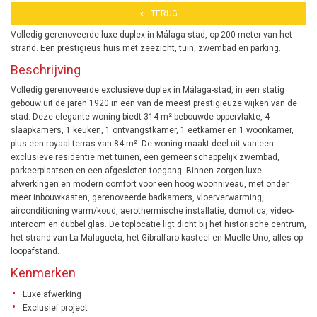
TERUG
Volledig gerenoveerde luxe duplex in Málaga-stad, op 200 meter van het
strand. Een prestigieus huis met zeezicht, tuin, zwembad en parking.
Beschrijving
Volledig gerenoveerde exclusieve duplex in Málaga-stad, in een statig
gebouw uit de jaren 1920 in een van de meest prestigieuze wijken van de
stad. Deze elegante woning biedt 314 m² bebouwde oppervlakte, 4
slaapkamers, 1 keuken, 1 ontvangstkamer, 1 eetkamer en 1 woonkamer,
plus een royaal terras van 84 m². De woning maakt deel uit van een
exclusieve residentie met tuinen, een gemeenschappelijk zwembad,
parkeerplaatsen en een afgesloten toegang. Binnen zorgen luxe
afwerkingen en modern comfort voor een hoog woonniveau, met onder
meer inbouwkasten, gerenoveerde badkamers, vloerverwarming,
airconditioning warm/koud, aerothermische installatie, domotica, video-
intercom en dubbel glas. De toplocatie ligt dicht bij het historische centrum,
het strand van La Malagueta, het Gibralfaro-kasteel en Muelle Uno, alles op
loopafstand.
Kenmerken
Luxe afwerking
Exclusief project