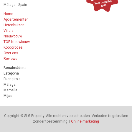
Málaga - Spain
Home
Appartementen
Herenhuizen
Villa's
Nieuwbouw
TOP Nieuwbouw
Koopproces
Over ons
Reviews
Benalmádena
Estepona
Fuengirola
Málaga
Marbella
Mijas
Copyright © SLG Property. Alle rechten voorbehouden. Verboden te gebruiken
zonder toestemming. |
Online marketing