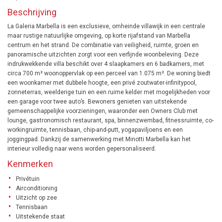
Beschrijving
La Galeria Marbella is een exclusieve, omheinde villawijk in een centrale
maar rustige natuurlijke omgeving, op korte rijafstand van Marbella
centrum en het strand. De combinatie van veiligheid, ruimte, groen en
panoramische uitzichten zorgt voor een verfijnde woonbeleving. Deze
indrukwekkende villa beschikt over 4 slaapkamers en 6 badkamers, met
circa 700 m² woonoppervlak op een perceel van 1.075 m². De woning biedt
een woonkamer met dubbele hoogte, een privé zoutwater-infinitypool,
zonneterras, weelderige tuin en een ruime kelder met mogelijkheden voor
een garage voor twee auto’s. Bewoners genieten van uitstekende
gemeenschappelijke voorzieningen, waaronder een Owners Club met
lounge, gastronomisch restaurant, spa, binnenzwembad, fitnessruimte, co-
workingruimte, tennisbaan, chip-and-putt, yogapaviljoens en een
joggingpad. Dankzij de samenwerking met Minotti Marbella kan het
interieur volledig naar wens worden gepersonaliseerd.
Kenmerken
Privétuin
Airconditioning
Uitzicht op zee
Tennisbaan
Uitstekende staat