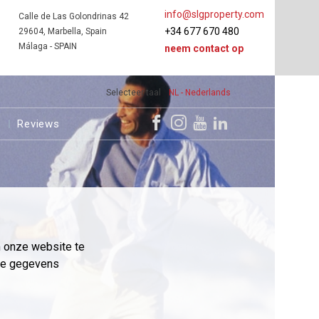
info@slgproperty.com
Calle de Las Golondrinas 42
+34 677 670 480
29604, Marbella, Spain
Málaga - SPAIN
neem contact op
Selecteer taal
NL - Nederlands
s
Reviews
m onze website te
eme gegevens