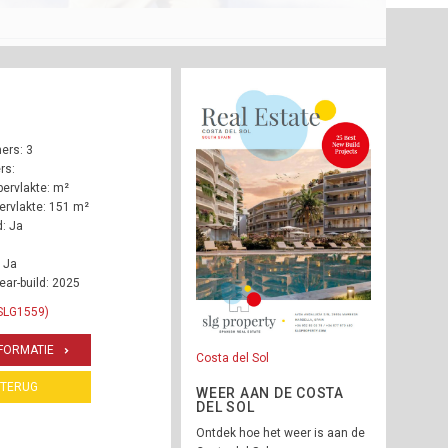
ers: 3
rs:
ervlakte: m²
rvlakte: 151 m²
: Ja
 Ja
ear-build: 2025
 SLG1559)
FORMATIE
Costa del Sol
TERUG
WEER AAN DE COSTA
DEL SOL
Ontdek hoe het weer is aan de