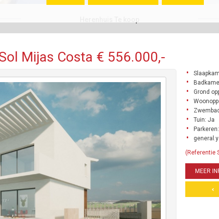
Herenhuis Te koop
Sol Mijas Costa € 556.000,-
Slaapkam
Badkame
Grond opp
Woonoppe
Zwembad
Tuin: Ja
Parkeren:
general.y
(Referentie
MEER IN