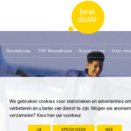
Nieuwbouw
TOP Nieuwbouw
Koopproces
Over on
We gebruiken cookies voor statistieken en advertenties o
verbeteren en u beter van dienst te zijn. Mogen we anoni
verzamelen? Kies hier uw voorkeur.
JA
SPECIFICEER
NEE