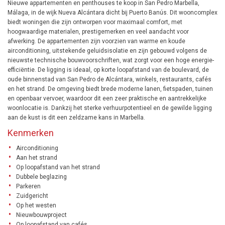
Nieuwe appartementen en penthouses te koop in San Pedro Marbella,
Málaga, in de wijk Nueva Alcántara dicht bij Puerto Banús. Dit wooncomplex
biedt woningen die zijn ontworpen voor maximaal comfort, met
hoogwaardige materialen, prestigemerken en veel aandacht voor
afwerking. De appartementen zijn voorzien van warme en koude
airconditioning, uitstekende geluidsisolatie en zijn gebouwd volgens de
nieuwste technische bouwvoorschriften, wat zorgt voor een hoge energie-
efficiëntie. De ligging is ideaal, op korte loopafstand van de boulevard, de
oude binnenstad van San Pedro de Alcántara, winkels, restaurants, cafés
en het strand. De omgeving biedt brede moderne lanen, fietspaden, tuinen
en openbaar vervoer, waardoor dit een zeer praktische en aantrekkelijke
woonlocatie is. Dankzij het sterke verhuurpotentieel en de gewilde ligging
aan de kust is dit een zeldzame kans in Marbella.
Kenmerken
Airconditioning
Aan het strand
Op loopafstand van het strand
Dubbele beglazing
Parkeren
Zuidgericht
Op het westen
Nieuwbouwproject
Op loopafstand van cafés