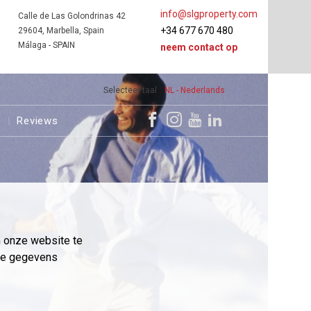
info@slgproperty.com
Calle de Las Golondrinas 42
+34 677 670 480
29604, Marbella, Spain
Málaga - SPAIN
neem contact op
Selecteer taal
NL - Nederlands
s
Reviews
m onze website te
eme gegevens