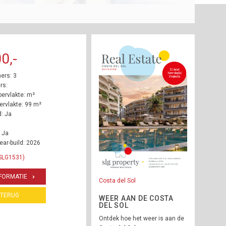
0,-
ers: 3
rs:
ervlakte: m²
rvlakte: 99 m²
: Ja
 Ja
ear-build: 2026
 SLG1531)
FORMATIE
Costa del Sol
TERUG
WEER AAN DE COSTA
DEL SOL
Ontdek hoe het weer is aan de