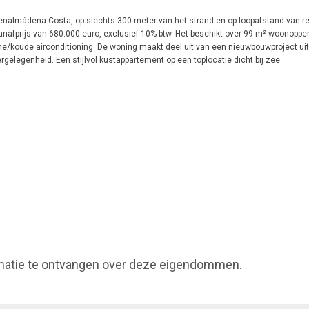
enalmádena Costa, op slechts 300 meter van het strand en op loopafstand van r
nafprijs van 680.000 euro, exclusief 10% btw. Het beschikt over 99 m² woonopper
e/koude airconditioning. De woning maakt deel uit van een nieuwbouwproject uit
legenheid. Een stijlvol kustappartement op een toplocatie dicht bij zee.
matie te ontvangen over deze eigendommen.