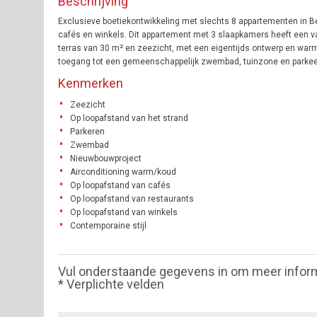
Beschrijving
Exclusieve boetiekontwikkeling met slechts 8 appartementen in B
cafés en winkels. Dit appartement met 3 slaapkamers heeft een va
terras van 30 m² en zeezicht, met een eigentijds ontwerp en warm
toegang tot een gemeenschappelijk zwembad, tuinzone en parkeerge
Kenmerken
Zeezicht
Op loopafstand van het strand
Parkeren
Zwembad
Nieuwbouwproject
Airconditioning warm/koud
Op loopafstand van cafés
Op loopafstand van restaurants
Op loopafstand van winkels
Contemporaine stijl
Vul onderstaande gegevens in om meer infor
* Verplichte velden