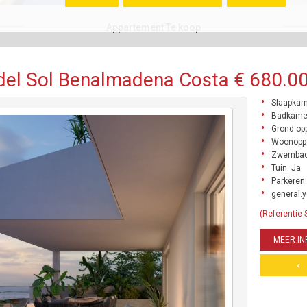
Appartement Te koop
el Sol Benalmadena Costa € 680.00
Slaapkam
Badkame
Grond opp
Woonoppe
Zwembad
Tuin: Ja
Parkeren:
general.y
(Referentie
MEER IN