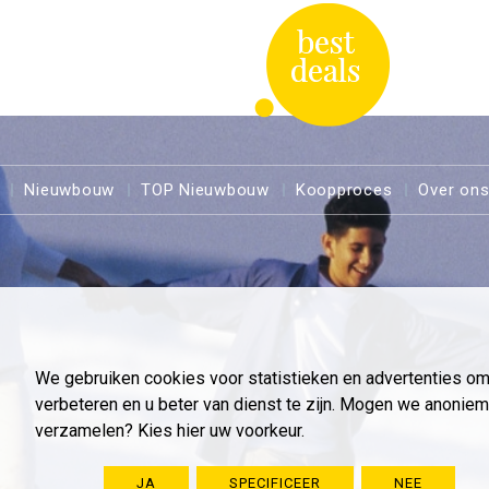
Nieuwbouw
TOP Nieuwbouw
Koopproces
Over on
We gebruiken cookies voor statistieken en advertenties o
verbeteren en u beter van dienst te zijn. Mogen we anoni
verzamelen? Kies hier uw voorkeur.
JA
SPECIFICEER
NEE