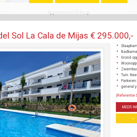
Appartement Te koop
l Sol La Cala de Mijas € 295.000,-
Slaapkam
Badkamer
Grond opp
Woonoppe
Zwembad
Tuin: Nee
Parkeren:
general.y
(Referentie
MEER IN