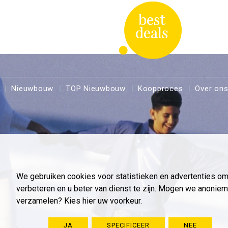
Nieuwbouw
TOP Nieuwbouw
Koopproces
Over on
We gebruiken cookies voor statistieken en advertenties o
verbeteren en u beter van dienst te zijn. Mogen we anoni
verzamelen? Kies hier uw voorkeur.
JA
SPECIFICEER
NEE