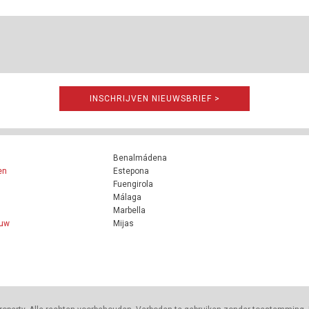
INSCHRIJVEN NIEUWSBRIEF >
Benalmádena
en
Estepona
Fuengirola
Málaga
Marbella
ouw
Mijas