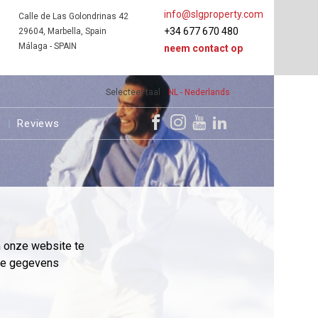
info@slgproperty.com
Calle de Las Golondrinas 42
+34 677 670 480
29604, Marbella, Spain
Málaga - SPAIN
neem contact op
Selecteer taal
NL - Nederlands
s
Reviews
m onze website te
eme gegevens