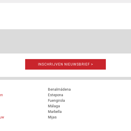
INSCHRIJVEN NIEUWSBRIEF >
Benalmádena
en
Estepona
Fuengirola
Málaga
Marbella
ouw
Mijas