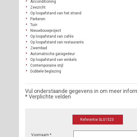
Airconditioning
Zeezicht
Op loopafstand van het strand
Parkeren
Tuin
Nieuwbouwproject
Op loopafstand van cafés
Op loopafstand van restaurants
Zwembad
Automatische garagedeur
Op loopafstand van winkels
Contemporaine stijl
Dubbele beglazing
Vul onderstaande gegevens in om meer infor
* Verplichte velden
Referentie SLG1523
Voornaam *