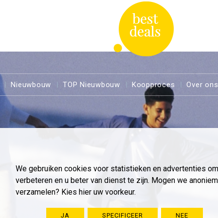
Nieuwbouw
TOP Nieuwbouw
Koopproces
Over on
We gebruiken cookies voor statistieken en advertenties o
verbeteren en u beter van dienst te zijn. Mogen we anoni
verzamelen? Kies hier uw voorkeur.
JA
SPECIFICEER
NEE