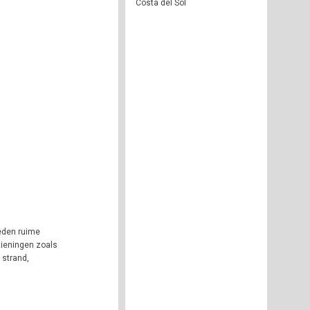
Costa del Sol
eden ruime
zieningen zoals
 strand,