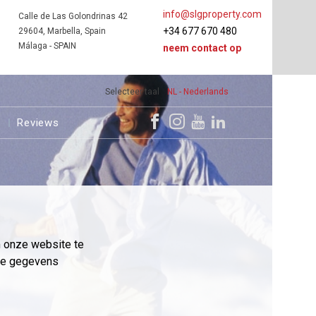
info@slgproperty.com
Calle de Las Golondrinas 42
+34 677 670 480
29604, Marbella, Spain
Málaga - SPAIN
neem contact op
Selecteer taal
NL - Nederlands
s
Reviews
m onze website te
eme gegevens