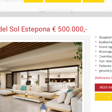
Appartement Te koop
el Sol Estepona € 500.000,-
Slaapkam
Badkamer
Grond opp
Woonoppe
Zwembad
Tuin: Nee
Parkeren:
general.y
(Referentie
MEER IN