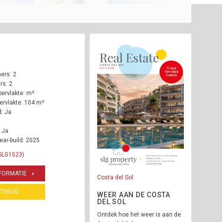
ers: 2
s: 2
ervlakte: m²
rvlakte: 104 m²
: Ja
 Ja
ear-build: 2025
 SLG1523)
FORMATIE
Costa del Sol
TERUG
WEER AAN DE COSTA
DEL SOL
Ontdek hoe het weer is aan de