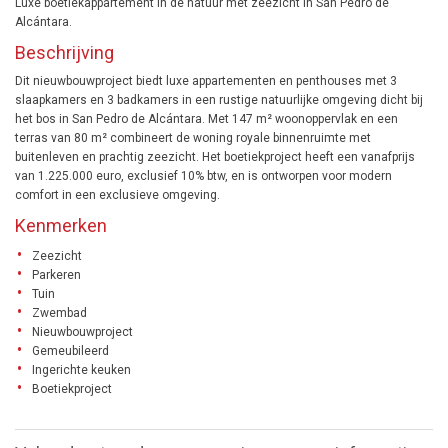
Luxe boetiekappartement in de natuur met zeezicht in San Pedro de
Alcántara.
Beschrijving
Dit nieuwbouwproject biedt luxe appartementen en penthouses met 3
slaapkamers en 3 badkamers in een rustige natuurlijke omgeving dicht bij
het bos in San Pedro de Alcántara. Met 147 m² woonoppervlak en een
terras van 80 m² combineert de woning royale binnenruimte met
buitenleven en prachtig zeezicht. Het boetiekproject heeft een vanafprijs
van 1.225.000 euro, exclusief 10% btw, en is ontworpen voor modern
comfort in een exclusieve omgeving.
Kenmerken
Zeezicht
Parkeren
Tuin
Zwembad
Nieuwbouwproject
Gemeubileerd
Ingerichte keuken
Boetiekproject