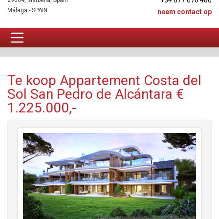
+34 677 670 480
29604, Marbella, Spain
Málaga - SPAIN
neem contact op
Appartement Te koop
Te koop Appartement Costa del
Sol San Pedro de Alcántara €
1.225.000,-