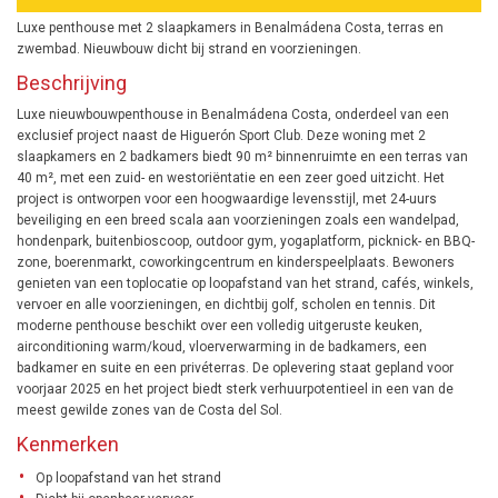
Luxe penthouse met 2 slaapkamers in Benalmádena Costa, terras en
zwembad. Nieuwbouw dicht bij strand en voorzieningen.
Beschrijving
Luxe nieuwbouwpenthouse in Benalmádena Costa, onderdeel van een
exclusief project naast de Higuerón Sport Club. Deze woning met 2
slaapkamers en 2 badkamers biedt 90 m² binnenruimte en een terras van
40 m², met een zuid- en westoriëntatie en een zeer goed uitzicht. Het
project is ontworpen voor een hoogwaardige levensstijl, met 24-uurs
beveiliging en een breed scala aan voorzieningen zoals een wandelpad,
hondenpark, buitenbioscoop, outdoor gym, yogaplatform, picknick- en BBQ-
zone, boerenmarkt, coworkingcentrum en kinderspeelplaats. Bewoners
genieten van een toplocatie op loopafstand van het strand, cafés, winkels,
vervoer en alle voorzieningen, en dichtbij golf, scholen en tennis. Dit
moderne penthouse beschikt over een volledig uitgeruste keuken,
airconditioning warm/koud, vloerverwarming in de badkamers, een
badkamer en suite en een privéterras. De oplevering staat gepland voor
voorjaar 2025 en het project biedt sterk verhuurpotentieel in een van de
meest gewilde zones van de Costa del Sol.
Kenmerken
Op loopafstand van het strand