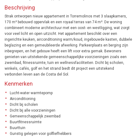
Beschrijving
Strak ontworpen nieuw appartement in Torremolinos met 3 slaapkamers,
170 m² bebouwd oppervlak en een royaal terras van 74 m². De woning
combineert moderne architectuur met een oost- en westligging, wat zorgt
voor veel licht en open uitzicht. Het appartement beschikt over een
ingerichte keuken, airconditioning warm/koud, ingebouwde kasten, dubbele
beglazing en een gemeubileerde afwerking. Parkeerplaats en berging zijn
inbegrepen, en het gebouw heeft een lift voor extra gemak. Bewoners
genieten van uitstekende gemeenschappelijke voorzieningen zoals een
zwembad, fitnessruimte, tuin en wellnessfaciliteiten. Dicht bij scholen,
winkels, cafés, golf en het strand biedt dit project een uitstekend
verbonden leven aan de Costa del Sol.
Kenmerken
Lucht-water warmtepomp
Airconditioning
Dicht bij scholen
Dicht bij alle voorzieningen
Gemeenschappelijk zwembad
Buurtfitnessruimte
Buurttuin
Gunstig gelegen voor golfliefhebbers