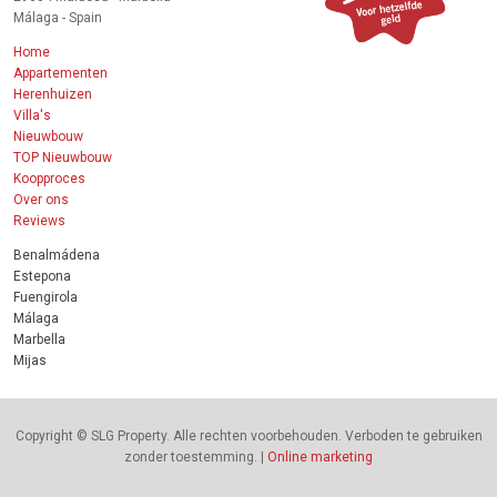
Málaga - Spain
Home
Appartementen
Herenhuizen
Villa's
Nieuwbouw
TOP Nieuwbouw
Koopproces
Over ons
Reviews
Benalmádena
Estepona
Fuengirola
Málaga
Marbella
Mijas
Copyright © SLG Property. Alle rechten voorbehouden. Verboden te gebruiken
zonder toestemming. |
Online marketing