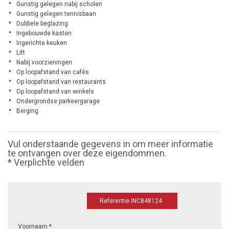
Gunstig gelegen nabij scholen
Gunstig gelegen tennisbaan
Dubbele beglazing
Ingebouwde kasten
Ingerichte keuken
Lift
Nabij voorzieningen
Op loopafstand van cafés
Op loopafstand van restaurants
Op loopafstand van winkels
Ondergrondse parkeergarage
Berging
Vul onderstaande gegevens in om meer informatie
te ontvangen over deze eigendommen.
* Verplichte velden
Referentie INC848124
Voornaam *