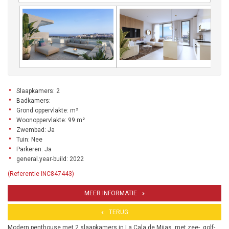
Slaapkamers: 2
Badkamers:
Grond oppervlakte: m²
Woonoppervlakte: 99 m²
Zwembad: Ja
Tuin: Nee
Parkeren: Ja
general.year-build: 2022
(Referentie INC847443)
MEER INFORMATIE
TERUG
Modern penthouse met 2 slaapkamers in La Cala de Mijas, met zee-, golf-