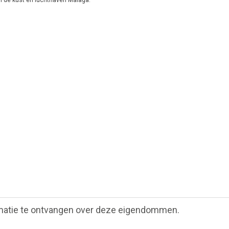
an de kust en luchthaven Málaga.
matie te ontvangen over deze eigendommen.