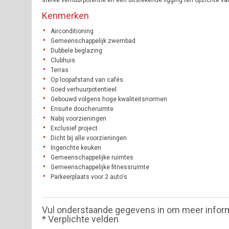
sterke verhuurpotentie en een uitstekende ligging ten opzichte v
Kenmerken
Airconditioning
Gemeenschappelijk zwembad
Dubbele beglazing
Clubhuis
Terras
Op loopafstand van cafés
Goed verhuurpotentieel
Gebouwd volgens hoge kwaliteitsnormen
Ensuite doucheruimte
Nabij voorzieningen
Exclusief project
Dicht bij alle voorzieningen
Ingerichte keuken
Gemeenschappelijke ruimtes
Gemeenschappelijke fitnessruimte
Parkeerplaats voor 2 auto's
Vul onderstaande gegevens in om meer infor
* Verplichte velden