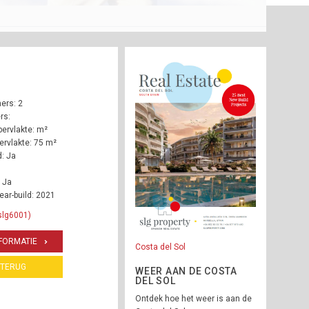
ers: 2
rs:
ervlakte: m²
rvlakte: 75 m²
: Ja
 Ja
ear-build: 2021
slg6001)
FORMATIE
Costa del Sol
TERUG
WEER AAN DE COSTA
DEL SOL
Ontdek hoe het weer is aan de