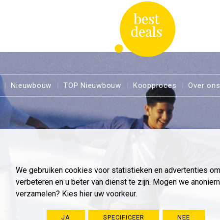
Nieuwbouw
TOP Nieuwbouw
Koopproces
Over on
We gebruiken cookies voor statistieken en advertenties o
verbeteren en u beter van dienst te zijn. Mogen we anoni
verzamelen? Kies hier uw voorkeur.
JA
SPECIFICEER
NEE