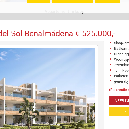
Appartement Te koop
el Sol Benalmádena € 525.000,-
Slaapkam
Badkame
Grond opp
Woonoppe
Zwembad
Tuin: Nee
Parkeren:
general.y
(Referentie 
MEER IN