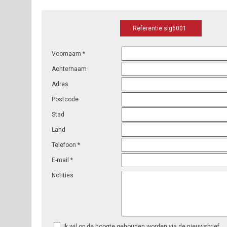
Referentie slg6001
Voornaam *
Achternaam
Adres
Postcode
Stad
Land
Telefoon *
E-mail *
Notities
Ik wil op de hoogte gehouden worden via de nieuwsbrief