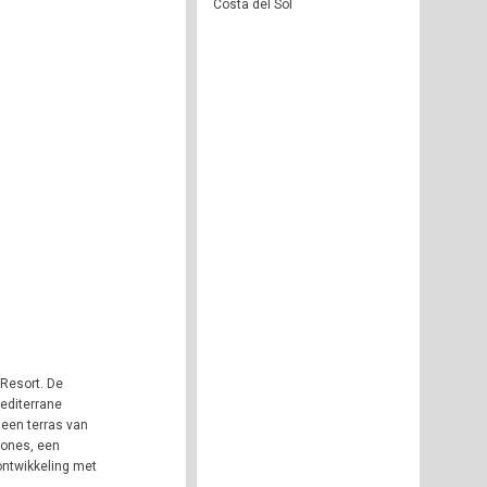
Costa del Sol
 Resort. De
editerrane
 een terras van
zones, een
ontwikkeling met