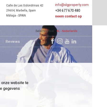
info@slgproperty.com
Calle de Las Golondrinas 42
+34 677 670 480
29604, Marbella, Spain
Málaga - SPAIN
neem contact op
Selecteer taal
NL - Nederlands
s
Reviews
m onze website te
eme gegevens