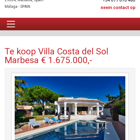
+34 677 670 480
29604, Marbella, Spain
Málaga - SPAIN
neem contact op
Villa Te koop
Te koop Villa Costa del Sol
Marbesa € 1.675.000,-