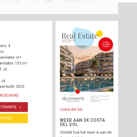
ers: 4
rs:
ervlakte: m²
rvlakte: 153 m²
: Ja
 Ja
ear-build: 2025
 INC824040)
FORMATIE
Costa del Sol
TERUG
WEER AAN DE COSTA
DEL SOL
Ontdek hoe het weer is aan de