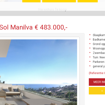
Herenhuis Te koop
Sol Manilva € 483.000,-
Slaapkam
Badkame
Grond opp
Woonoppe
Zwembad
Tuin: Nee
Parkeren:
general.y
(Referentie
MEER IN