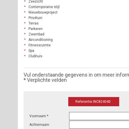
Zeezicht
Contemporaine stijl
Nieuwbouwproject
Privétuin
Terras
Parkeren
Zwembad
Airconditioning
Fitnessruimte
Spa
Clubhuis
Vul onderstaande gegevens in om meer infor
* Verplichte velden
Referentie INC824040
Voornaam *
Achternaam