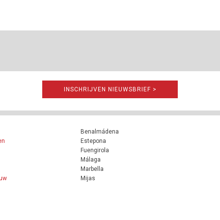
INSCHRIJVEN NIEUWSBRIEF >
Benalmádena
en
Estepona
Fuengirola
Málaga
Marbella
ouw
Mijas