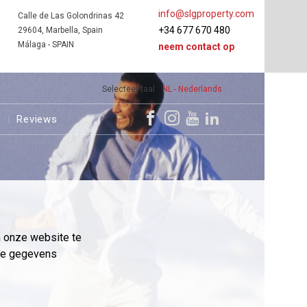
info@slgproperty.com
Calle de Las Golondrinas 42
+34 677 670 480
29604, Marbella, Spain
Málaga - SPAIN
neem contact op
Selecteer taal
NL - Nederlands
s
Reviews
m onze website te
eme gegevens