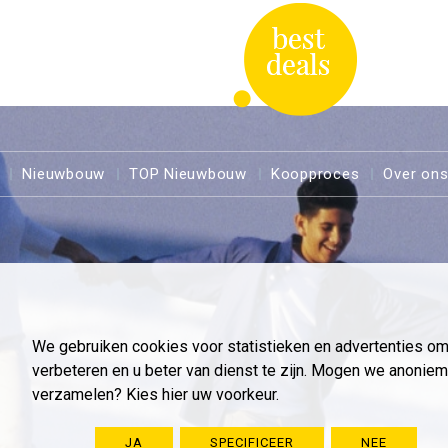
Nieuwbouw
TOP Nieuwbouw
Koopproces
Over on
We gebruiken cookies voor statistieken en advertenties o
verbeteren en u beter van dienst te zijn. Mogen we anoni
verzamelen? Kies hier uw voorkeur.
JA
SPECIFICEER
NEE