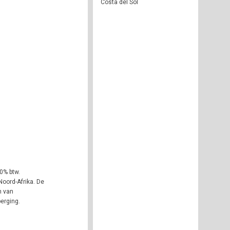
Costa del Sol
0% btw.
Noord-Afrika. De
n van
erging.