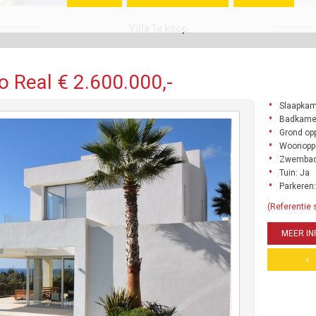
Villa Te koop
ío Real € 2.600.000,-
Slaapkam
Badkamer
Grond opp
Woonoppe
Zwembad
Tuin: Ja
Parkeren:
(Referentie 
MEER IN