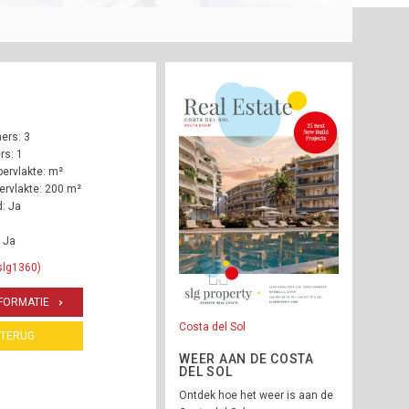
ers: 3
s: 1
ervlakte: m²
rvlakte: 200 m²
: Ja
 Ja
slg1360)
FORMATIE
Costa del Sol
TERUG
WEER AAN DE COSTA
DEL SOL
Ontdek hoe het weer is aan de