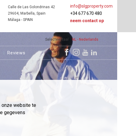
info@slgproperty.com
Calle de Las Golondrinas 42
+34 677 670 480
29604, Marbella, Spain
Málaga - SPAIN
neem contact op
Selecteer taal
NL - Nederlands
s
Reviews
m onze website te
eme gegevens