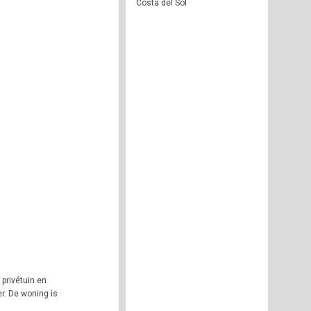
Costa del Sol
privétuin en
r. De woning is