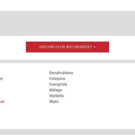
INSCHRIJVEN NIEUWSBRIEF >
Benalmádena
en
Estepona
Fuengirola
Málaga
Marbella
ouw
Mijas