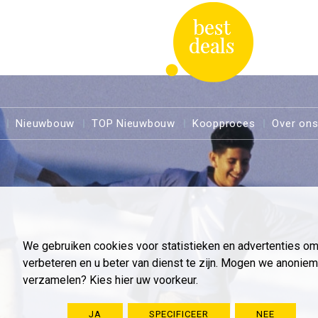
Nieuwbouw
TOP Nieuwbouw
Koopproces
Over on
We gebruiken cookies voor statistieken en advertenties o
verbeteren en u beter van dienst te zijn. Mogen we anoni
verzamelen? Kies hier uw voorkeur.
JA
SPECIFICEER
NEE