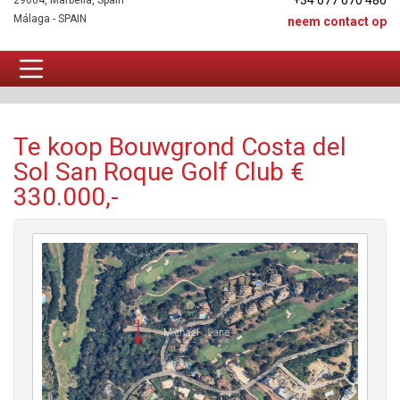
+34 677 670 480
29604, Marbella, Spain
Málaga - SPAIN
neem contact op
Bouwgrond Te koop
Te koop Bouwgrond Costa del
Sol San Roque Golf Club €
330.000,-