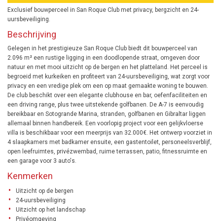
Exclusief bouwperceel in San Roque Club met privacy, bergzicht en 24-
uursbeveiliging.
Beschrijving
Gelegen in het prestigieuze San Roque Club biedt dit bouwperceel van
2.096 m² een rustige ligging in een doodlopende straat, omgeven door
natuur en met mooi uitzicht op de bergen en het platteland. Het perceel is
begroeid met kurkeiken en profiteert van 24-uursbeveiliging, wat zorgt voor
privacy en een vredige plek om een op maat gemaakte woning te bouwen.
De club beschikt over een elegante clubhouse en bar, oefenfaciliteiten en
een driving range, plus twee uitstekende golfbanen. De A-7 is eenvoudig
bereikbaar en Sotogrande Marina, stranden, golfbanen en Gibraltar liggen
allemaal binnen handbereik. Een voorlopig project voor een gelijkvloerse
villa is beschikbaar voor een meerprijs van 32.000€. Het ontwerp voorziet in
4 slaapkamers met badkamer ensuite, een gastentoilet, personeelsverblijf,
open leefruimtes, privézwembad, ruime terrassen, patio, fitnessruimte en
een garage voor 3 auto's.
Kenmerken
Uitzicht op de bergen
24-uursbeveiliging
Uitzicht op het landschap
Privéomgeving