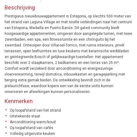
Beschrijving
Prestigieus nieuwbouwappartement in Estepona, op slechts 500 meter van
het strand van Laguna Village en met snelle verbindingen naar het centrum
van Estepona, Marbella en Puerto Banús. Dit gated community biedt
hoogwaardige appartementen, omgeven door aangelegde tuinen, met twee
zwembaden, een spa, een fitnessruimte en een chiringuito bij het
zwembad. Ontworpen door Villaroel-Torrico, met ruime interieurs, privét
terrassen, open leefruimtes en luxe keukens met keramische werkbladen
en geïntegreerde Bosch of gelijkwaardige toestellen. Het appartement
beschikt over 2 slaapkamers, 2 badkamers en een terras van 25 m².
Comfort wordt verzekerd door airconditioning en energiezuinige
vloerverwarming, terwijl domotica, inbouwkasten en garageparking met
berging extra gemak bieden. De ontwikkeling bevindt zich in de
prelaunchfase, waardoor kopers een van de eerste units kunnen
reserveren en afwerkingen kunnen personaliseren.
Kenmerken
Op loopafstand van het strand
Uitstekende staat
Airconditioning warm/koud
Op loopafstand van cafés
Volledig uitgeruste keuken