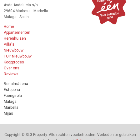
Avda Andalucia s/n
29604 Marbesa - Marbella
Málaga - Spain
Home
Appartementen
Herenhuizen
Villa's
Nieuwbouw
TOP Nieuwbouw
Koopproces
Over ons
Reviews
Benalmádena
Estepona
Fuengirola
Málaga
Marbella
Mijas
Copyright © SLG Property. Alle rechten voorbehouden. Verboden te gebruiken