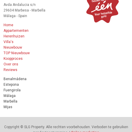
Avda Andalucia s/n
29604 Marbesa - Marbella
Málaga - Spain
Home
Appartementen
Herenhuizen
Villa's
Nieuwbouw
TOP Nieuwbouw
Koopproces
Over ons
Reviews
Benalmádena
Estepona
Fuengirola
Málaga
Marbella
Mijas
Copyright © SLG Property. Alle rechten voorbehouden. Verboden te gebruiken