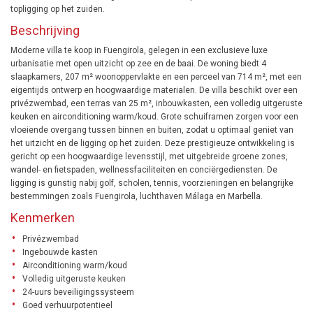
topligging op het zuiden.
Beschrijving
Moderne villa te koop in Fuengirola, gelegen in een exclusieve luxe
urbanisatie met open uitzicht op zee en de baai. De woning biedt 4
slaapkamers, 207 m² woonoppervlakte en een perceel van 714 m², met een
eigentijds ontwerp en hoogwaardige materialen. De villa beschikt over een
privézwembad, een terras van 25 m², inbouwkasten, een volledig uitgeruste
keuken en airconditioning warm/koud. Grote schuiframen zorgen voor een
vloeiende overgang tussen binnen en buiten, zodat u optimaal geniet van
het uitzicht en de ligging op het zuiden. Deze prestigieuze ontwikkeling is
gericht op een hoogwaardige levensstijl, met uitgebreide groene zones,
wandel- en fietspaden, wellnessfaciliteiten en conciërgediensten. De
ligging is gunstig nabij golf, scholen, tennis, voorzieningen en belangrijke
bestemmingen zoals Fuengirola, luchthaven Málaga en Marbella.
Kenmerken
Privézwembad
Ingebouwde kasten
Airconditioning warm/koud
Volledig uitgeruste keuken
24-uurs beveiligingssysteem
Goed verhuurpotentieel