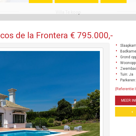
Villa Te koop
rcos de la Frontera € 795.000,-
Slaapkam
Badkamer
Grond opp
Woonoppe
Zwembad
Tuin: Ja
Parkeren:
(Referentie
MEER IN