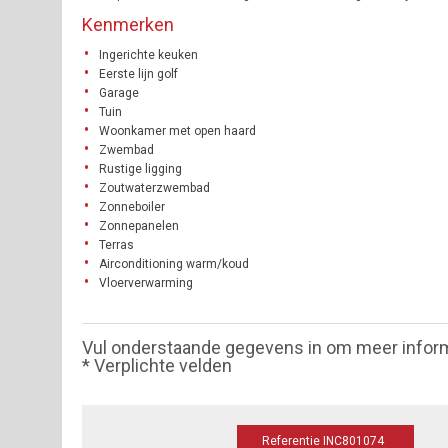
Kenmerken
Ingerichte keuken
Eerste lijn golf
Garage
Tuin
Woonkamer met open haard
Zwembad
Rustige ligging
Zoutwaterzwembad
Zonneboiler
Zonnepanelen
Terras
Airconditioning warm/koud
Vloerverwarming
Vul onderstaande gegevens in om meer infor
* Verplichte velden
Referentie INC801074