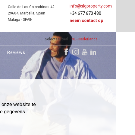
info@slgproperty.com
Calle de Las Golondrinas 42
+34 677 670 480
29604, Marbella, Spain
Málaga - SPAIN
neem contact op
Selecteer taal
NL - Nederlands
s
Reviews
m onze website te
eme gegevens