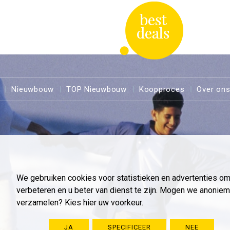
Nieuwbouw
TOP Nieuwbouw
Koopproces
Over on
We gebruiken cookies voor statistieken en advertenties o
verbeteren en u beter van dienst te zijn. Mogen we anoni
verzamelen? Kies hier uw voorkeur.
JA
SPECIFICEER
NEE