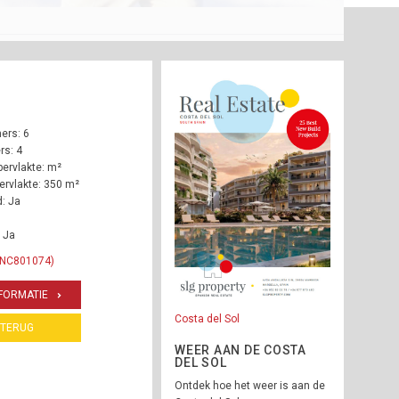
ers: 6
s: 4
ervlakte: m²
rvlakte: 350 m²
: Ja
 Ja
 INC801074)
FORMATIE
Costa del Sol
TERUG
WEER AAN DE COSTA
DEL SOL
Ontdek hoe het weer is aan de