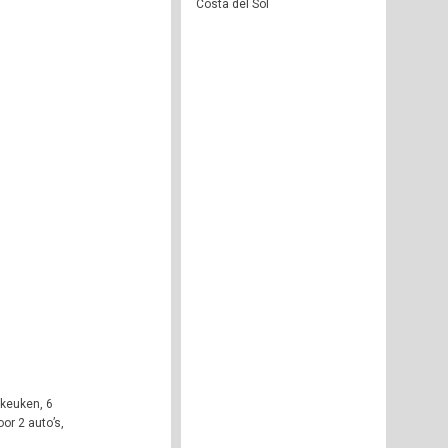
Costa del Sol
 keuken, 6
or 2 auto’s,