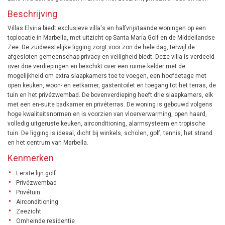
Beschrijving
Villas Elviria biedt exclusieve villa's en halfvrijstaande woningen op een
toplocatie in Marbella, met uitzicht op Santa María Golf en de Middellandse
Zee. De zuidwestelijke ligging zorgt voor zon de hele dag, terwijl de
afgesloten gemeenschap privacy en veiligheid biedt. Deze villa is verdeeld
over drie verdiepingen en beschikt over een ruime kelder met de
mogelijkheid om extra slaapkamers toe te voegen, een hoofdetage met
open keuken, woon- en eetkamer, gastentoilet en toegang tot het terras, de
tuin en het privézwembad. De bovenverdieping heeft drie slaapkamers, elk
met een en-suite badkamer en privéterras. De woning is gebouwd volgens
hoge kwaliteitsnormen en is voorzien van vloerverwarming, open haard,
volledig uitgeruste keuken, airconditioning, alarmsysteem en tropische
tuin. De ligging is ideaal, dicht bij winkels, scholen, golf, tennis, het strand
en het centrum van Marbella.
Kenmerken
Eerste lijn golf
Privézwembad
Privétuin
Airconditioning
Zeezicht
Omheinde residentie