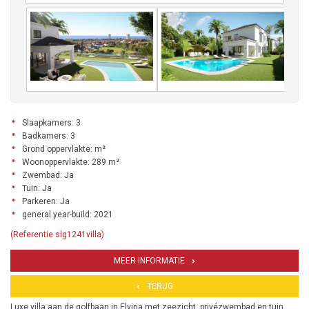
Slaapkamers: 3
Badkamers: 3
Grond oppervlakte: m²
Woonoppervlakte: 289 m²
Zwembad: Ja
Tuin: Ja
Parkeren: Ja
general.year-build: 2021
(Referentie slg1241villa)
MEER INFORMATIE
TERUG
Luxe villa aan de golfbaan in Elviria met zeezicht, privézwembad en tuin.