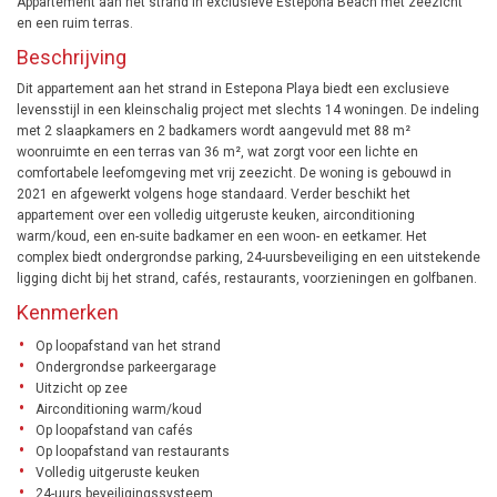
Appartement aan het strand in exclusieve Estepona Beach met zeezicht
en een ruim terras.
Beschrijving
Dit appartement aan het strand in Estepona Playa biedt een exclusieve
levensstijl in een kleinschalig project met slechts 14 woningen. De indeling
met 2 slaapkamers en 2 badkamers wordt aangevuld met 88 m²
woonruimte en een terras van 36 m², wat zorgt voor een lichte en
comfortabele leefomgeving met vrij zeezicht. De woning is gebouwd in
2021 en afgewerkt volgens hoge standaard. Verder beschikt het
appartement over een volledig uitgeruste keuken, airconditioning
warm/koud, een en-suite badkamer en een woon- en eetkamer. Het
complex biedt ondergrondse parking, 24-uursbeveiliging en een uitstekende
ligging dicht bij het strand, cafés, restaurants, voorzieningen en golfbanen.
Kenmerken
Op loopafstand van het strand
Ondergrondse parkeergarage
Uitzicht op zee
Airconditioning warm/koud
Op loopafstand van cafés
Op loopafstand van restaurants
Volledig uitgeruste keuken
24-uurs beveiligingssysteem