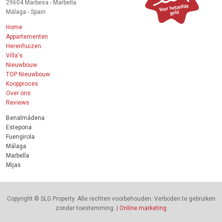
29604 Marbesa - Marbella
Málaga - Spain
Home
Appartementen
Herenhuizen
Villa's
Nieuwbouw
TOP Nieuwbouw
Koopproces
Over ons
Reviews
Benalmádena
Estepona
Fuengirola
Málaga
Marbella
Mijas
Copyright © SLG Property. Alle rechten voorbehouden. Verboden te gebruiken
zonder toestemming. |
Online marketing