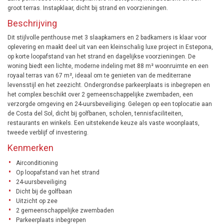
groot terras. Instapklaar, dicht bij strand en voorzieningen.
Beschrijving
Dit stijlvolle penthouse met 3 slaapkamers en 2 badkamers is klaar voor
oplevering en maakt deel uit van een kleinschalig luxe project in Estepona,
op korte loopafstand van het strand en dagelijkse voorzieningen. De
woning biedt een lichte, moderne indeling met 88 m² woonruimte en een
royaal terras van 67 m², ideaal om te genieten van de mediterrane
levensstijl en het zeezicht. Ondergrondse parkeerplaats is inbegrepen en
het complex beschikt over 2 gemeenschappelijke zwembaden, een
verzorgde omgeving en 24-uursbeveiliging. Gelegen op een toplocatie aan
de Costa del Sol, dicht bij golfbanen, scholen, tennisfaciliteiten,
restaurants en winkels. Een uitstekende keuze als vaste woonplaats,
tweede verblijf of investering.
Kenmerken
Airconditioning
Op loopafstand van het strand
24-uursbeveiliging
Dicht bij de golfbaan
Uitzicht op zee
2 gemeenschappelijke zwembaden
Parkeerplaats inbegrepen