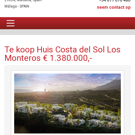
+34 677 670 480
29604, Marbella, Spain
Málaga - SPAIN
neem contact op
Huis Te koop
Te koop Huis Costa del Sol Los
Monteros € 1.380.000,-