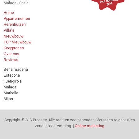
Málaga - Spain
Home
Appartementen
Herenhuizen
Villa's
Nieuwbouw
TOP Nieuwbouw
Koopproces
Over ons
Reviews
Benalmádena
Estepona
Fuengirola
Málaga
Marbella
Mijas
Copyright © SLG Property. Alle rechten voorbehouden. Verboden te gebruiken
zonder toestemming. |
Online marketing