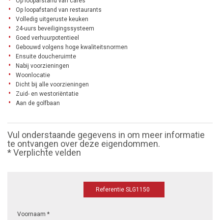
Op loopafstand van cafés
Op loopafstand van restaurants
Volledig uitgeruste keuken
24-uurs beveiligingssysteem
Goed verhuurpotentieel
Gebouwd volgens hoge kwaliteitsnormen
Ensuite doucheruimte
Nabij voorzieningen
Woonlocatie
Dicht bij alle voorzieningen
Zuid- en westoriëntatie
Aan de golfbaan
Vul onderstaande gegevens in om meer informatie
te ontvangen over deze eigendommen.
* Verplichte velden
Referentie SLG1150
Voornaam *