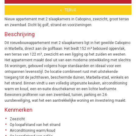
TERUG
Nieuw appartement met 2 slaapkamers in Cabopino, zeezicht, groot terras
en zwembad. Dicht bij golf, strand en voorzieningen.
Beschrijving
Dit nieuwbouwappartement met 2 slaapkamers ligt in het gewilde Cabopino
in Marbella, direct aan de golfbaan. Het biedt 152 m² bebouwd oppervlak,
een terras van 122 m², zeezicht en een ligging op het zuiden en westen.
Het appartement maakt deel uit van een moderne ontwikkeling met slechts
56 woningen, gebouwd volgens hoge standaarden en ideaal voor een
ontspannen levensstijl. De locatie combineert rust met uitstekende
toegang tot de jachthaven, beschermde duinen, Marbella-stad, winkels en
het strand. Binnen vindt u een volledig uitgeruste keuken, airconditioning
warm en koud, een en-suite douchekamer en een lichte leefruimte.
Bewoners profiteren van een zwembad, tuinen, parking en 24-
uursbeveiliging, wat het een aantrekkelijke woning en investering maakt.
Kenmerken
Zeezicht
Op loopafstand van het strand
Airconditioning warm/koud