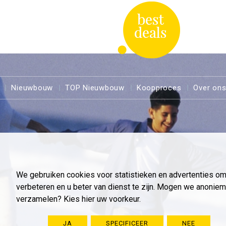
Nieuwbouw
TOP Nieuwbouw
Koopproces
Over on
We gebruiken cookies voor statistieken en advertenties o
verbeteren en u beter van dienst te zijn. Mogen we anoni
verzamelen? Kies hier uw voorkeur.
JA
SPECIFICEER
NEE