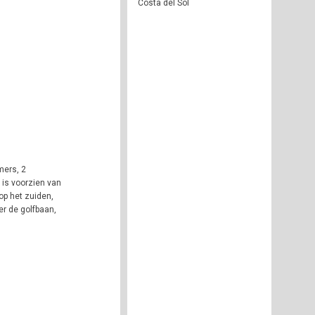
Costa del Sol
mers, 2
 is voorzien van
op het zuiden,
r de golfbaan,