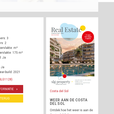
ers: 3
s: 2
ervlakte: m²
rvlakte: 175 m²
: Ja
 Ja
ear-build: 2021
 SLG1128)
FORMATIE
Costa del Sol
TERUG
WEER AAN DE COSTA
DEL SOL
Ontdek hoe het weer is aan de