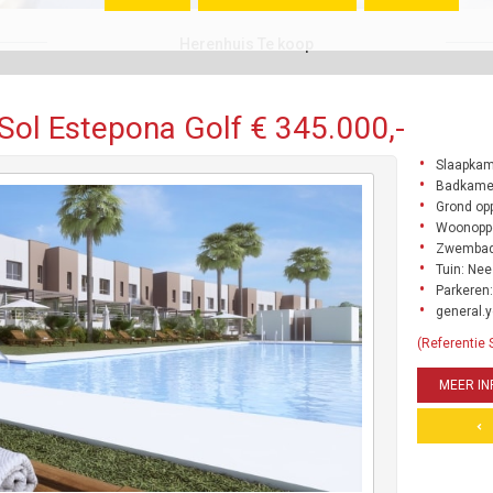
Herenhuis Te koop
Sol Estepona Golf € 345.000,-
Slaapkam
Badkamer
Grond opp
Woonoppe
Zwembad
Tuin: Nee
Parkeren:
general.y
(Referentie
MEER IN