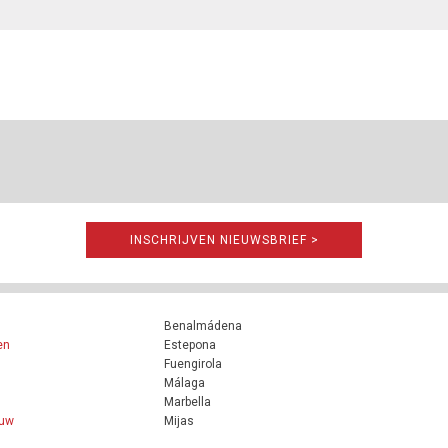
INSCHRIJVEN NIEUWSBRIEF >
Benalmádena
en
Estepona
Fuengirola
Málaga
Marbella
ouw
Mijas