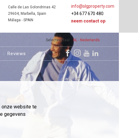
info@slgproperty.com
Calle de Las Golondrinas 42
+34 677 670 480
29604, Marbella, Spain
Málaga - SPAIN
neem contact op
Selecteer taal
NL - Nederlands
s
Reviews
m onze website te
eme gegevens