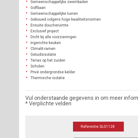
Gemeenschappelijke zwembaden
Golfbaan
Gemeenschappelijke tuinen
Gebouwd volgens hoge kwaliteitsnormen
Ensuite doucheruimte
Exclusief project
Dicht bij alle voorzieningen
Ingerichte keuken
Climalit-ramen
Geluidsisolatie
Terras op het zuiden
Scholen
Privé ondergrondse kelder
Thermische isolatie
Vul onderstaande gegevens in om meer infor
* Verplichte velden
Referentie SLG1128