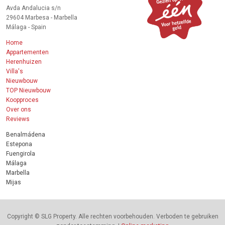
Avda Andalucia s/n
29604 Marbesa - Marbella
Málaga - Spain
Home
Appartementen
Herenhuizen
Villa's
Nieuwbouw
TOP Nieuwbouw
Koopproces
Over ons
Reviews
Benalmádena
Estepona
Fuengirola
Málaga
Marbella
Mijas
Copyright © SLG Property. Alle rechten voorbehouden. Verboden te gebruiken