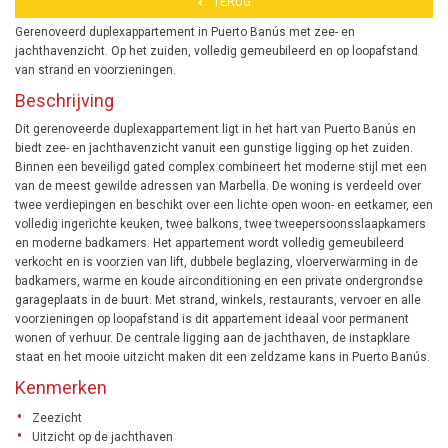
TERUG
Gerenoveerd duplexappartement in Puerto Banús met zee- en
jachthavenzicht. Op het zuiden, volledig gemeubileerd en op loopafstand
van strand en voorzieningen.
Beschrijving
Dit gerenoveerde duplexappartement ligt in het hart van Puerto Banús en
biedt zee- en jachthavenzicht vanuit een gunstige ligging op het zuiden.
Binnen een beveiligd gated complex combineert het moderne stijl met een
van de meest gewilde adressen van Marbella. De woning is verdeeld over
twee verdiepingen en beschikt over een lichte open woon- en eetkamer, een
volledig ingerichte keuken, twee balkons, twee tweepersoonsslaapkamers
en moderne badkamers. Het appartement wordt volledig gemeubileerd
verkocht en is voorzien van lift, dubbele beglazing, vloerverwarming in de
badkamers, warme en koude airconditioning en een private ondergrondse
garageplaats in de buurt. Met strand, winkels, restaurants, vervoer en alle
voorzieningen op loopafstand is dit appartement ideaal voor permanent
wonen of verhuur. De centrale ligging aan de jachthaven, de instapklare
staat en het mooie uitzicht maken dit een zeldzame kans in Puerto Banús.
Kenmerken
Zeezicht
Uitzicht op de jachthaven