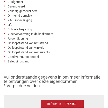
Zuidgericht
Gerenoveerd
Volledig gemeubileerd
Omheind complex
24-uursbeveiliging
Lift
Dubbele beglazing
Vloerverwarming in de badkamers
Airconditioning
Op loopafstand van het strand
Op loopafstand van winkels
Op loopafstand van restaurants
Goed verhuurpotentieel
Beleggingspand
Vul onderstaande gegevens in om meer informatie
te ontvangen over deze eigendommen.
* Verplichte velden
Referentie INC755859