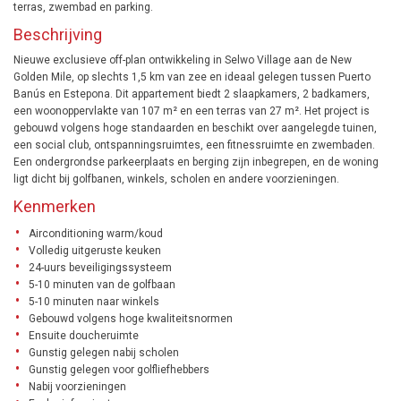
terras, zwembad en parking.
Beschrijving
Nieuwe exclusieve off-plan ontwikkeling in Selwo Village aan de New
Golden Mile, op slechts 1,5 km van zee en ideaal gelegen tussen Puerto
Banús en Estepona. Dit appartement biedt 2 slaapkamers, 2 badkamers,
een woonoppervlakte van 107 m² en een terras van 27 m². Het project is
gebouwd volgens hoge standaarden en beschikt over aangelegde tuinen,
een social club, ontspanningsruimtes, een fitnessruimte en zwembaden.
Een ondergrondse parkeerplaats en berging zijn inbegrepen, en de woning
ligt dicht bij golfbanen, winkels, scholen en andere voorzieningen.
Kenmerken
Airconditioning warm/koud
Volledig uitgeruste keuken
24-uurs beveiligingssysteem
5-10 minuten van de golfbaan
5-10 minuten naar winkels
Gebouwd volgens hoge kwaliteitsnormen
Ensuite doucheruimte
Gunstig gelegen nabij scholen
Gunstig gelegen voor golfliefhebbers
Nabij voorzieningen