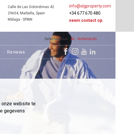
info@slgproperty.com
Calle de Las Golondrinas 42
+34 677 670 480
29604, Marbella, Spain
Málaga - SPAIN
neem contact op
Selecteer taal
NL - Nederlands
s
Reviews
m onze website te
eme gegevens