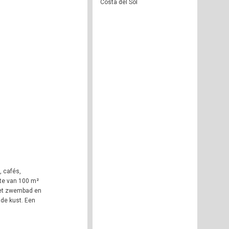
Costa del Sol
, cafés,
kte van 100 m²
 het zwembad en
 de kust. Een