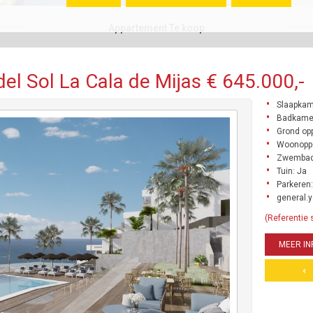
Appartement Te koop
l Sol La Cala de Mijas € 645.000,-
Slaapkam
Badkamer
Grond opp
Woonoppe
Zwembad
Tuin: Ja
Parkeren:
general.y
(Referentie
MEER IN