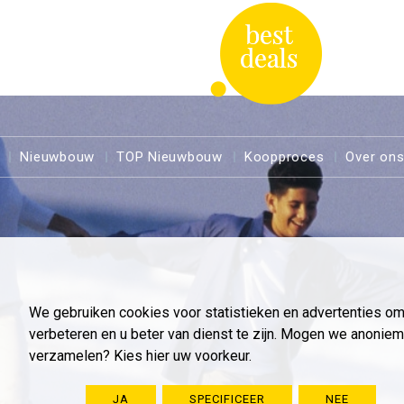
Nieuwbouw
TOP Nieuwbouw
Koopproces
Over on
We gebruiken cookies voor statistieken en advertenties o
verbeteren en u beter van dienst te zijn. Mogen we anoni
verzamelen? Kies hier uw voorkeur.
JA
SPECIFICEER
NEE