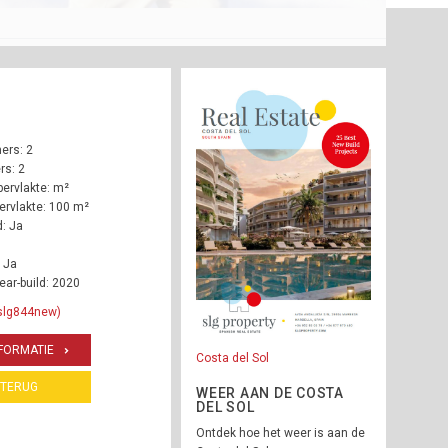
ers: 2
s: 2
ervlakte: m²
rvlakte: 100 m²
: Ja
 Ja
ear-build: 2020
 slg844new)
FORMATIE
Costa del Sol
TERUG
WEER AAN DE COSTA
DEL SOL
Ontdek hoe het weer is aan de