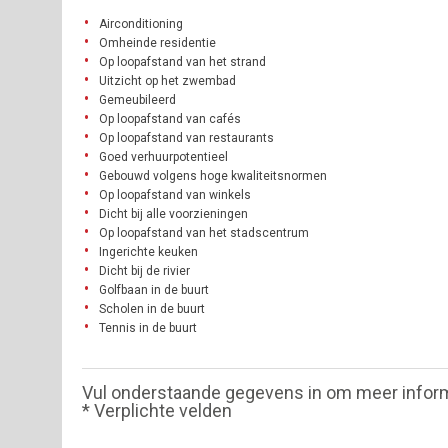
Airconditioning
Omheinde residentie
Op loopafstand van het strand
Uitzicht op het zwembad
Gemeubileerd
Op loopafstand van cafés
Op loopafstand van restaurants
Goed verhuurpotentieel
Gebouwd volgens hoge kwaliteitsnormen
Op loopafstand van winkels
Dicht bij alle voorzieningen
Op loopafstand van het stadscentrum
Ingerichte keuken
Dicht bij de rivier
Golfbaan in de buurt
Scholen in de buurt
Tennis in de buurt
Vul onderstaande gegevens in om meer infor
* Verplichte velden