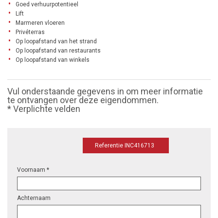
Goed verhuurpotentieel
Lift
Marmeren vloeren
Privéterras
Op loopafstand van het strand
Op loopafstand van restaurants
Op loopafstand van winkels
Vul onderstaande gegevens in om meer informatie
te ontvangen over deze eigendommen.
* Verplichte velden
Referentie INC416713
Voornaam *
Achternaam