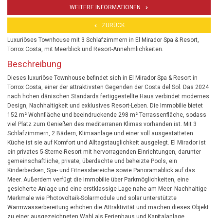
WEITERE INFORMATIONEN
ZURÜCK
Luxuriöses Townhouse mit 3 Schlafzimmern in El Mirador Spa & Resort,
Torrox Costa, mit Meerblick und Resort-Annehmlichkeiten.
Beschreibung
Dieses luxuriöse Townhouse befindet sich in El Mirador Spa & Resort in
Torrox Costa, einer der attraktivsten Gegenden der Costa del Sol. Das 2024
nach hohen dänischen Standards fertiggestellte Haus verbindet modernes
Design, Nachhaltigkeit und exklusives Resort-Leben. Die Immobilie bietet
152 m² Wohnfläche und beeindruckende 298 m² Terrassenfläche, sodass
viel Platz zum Genießen des mediterranen Klimas vorhanden ist. Mit 3
Schlafzimmern, 2 Bädern, Klimaanlage und einer voll ausgestatteten
Küche ist sie auf Komfort und Alltagstauglichkeit ausgelegt. El Mirador ist
ein privates 5-Sterne-Resort mit hervorragenden Einrichtungen, darunter
gemeinschaftliche, private, überdachte und beheizte Pools, ein
Kinderbecken, Spa- und Fitnessbereiche sowie Panoramablick auf das
Meer. Außerdem verfügt die Immobilie über Parkmöglichkeiten, eine
gesicherte Anlage und eine erstklassige Lage nahe am Meer. Nachhaltige
Merkmale wie Photovoltaik-Solarmodule und solar unterstützte
Warmwasserbereitung erhöhen die Attraktivität und machen dieses Objekt
zu einer ausgezeichneten Wahl als Ferienhaus und Kapitalanlage.