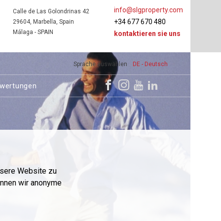
info@slgproperty.com
Calle de Las Golondrinas 42
+34 677 670 480
29604, Marbella, Spain
Málaga - SPAIN
kontaktieren sie uns
Sprache auswählen
DE - Deutsch
wertungen
nsere Website zu
önnen wir anonyme