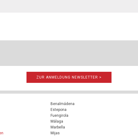
ZUR ANMELDUNG NEWSLETTER >
Benalmádena
Estepona
Fuengirola
Málaga
Marbella
en
Mijas