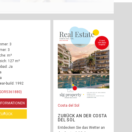
mmer: 3
mer: 3
che: m²
ich: 127 m²
bad: Ja
a
Ja
ear-build: 1992
RSOR5361880)
INFORMATIONEN
Costa del Sol
ZURÜCK
ZURÜCK AN DER COSTA
DEL SOL
Entdecken Sie das Wetter an