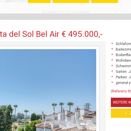
Reihenhaus Zu verkaufen
 del Sol Bel Air € 495.000,-
Schlafzi
Badezim
Bodenflä
Wohnbere
Schwimm
Garten: J
Parken: 
general.y
(Referenz 
WEITERE 