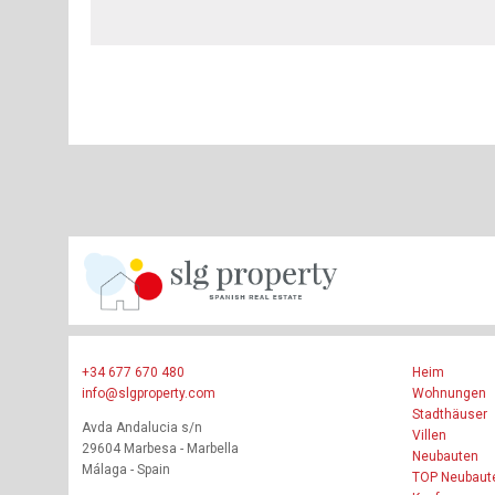
+34 677 670 480
Heim
info@slgproperty.com
Wohnungen
Stadthäuser
Avda Andalucia s/n
Villen
29604 Marbesa - Marbella
Neubauten
Málaga - Spain
TOP Neubaut