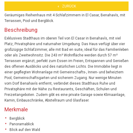
ZURÜCK
Geräumiges Reihenhaus mit 4 Schlafzimmern in El Casar, Benahavís, mit
Terrassen, Pool und Bergblick.
Beschreibung
Exklusives Stadthaus im oberen Teil von El Casar in Benahavís, mit viel
Platz, Privatsphäre und naturnaher Umgebung. Das Haus verfügt über vier
großzügige Schlafzimmer, alle mit Bad en suite, ideal für das Familienleben
oder als Zweitwohnsitz. Die 243 m² Wohnfläche werden durch 57 m²
Terrassen ergänzt, perfekt zum Essen im Freien, Entspannen und Genießen
des offenen Ausblicks und des natürlichen Lichts. Die Immobilie liegt in
einer gepflegten Wohnanlage mit Gemeinschafts-, Innen- und beheiztem
Pool, Gemeinschaftsgarten und sicherem Zugang. Nur wenige Minuten
vom Dorf Benahavís entfernt, verbindet dieses Stadthaus Ruhe und
Privatsphäre mit der Nähe zu Restaurants, Geschäften, Schulen und
Freizeitangeboten. Zudem gibt es eine private Garage sowie Klimaanlage,
Kamin, Einbauschränke, Abstellraum und Glasfaser.
Merkmale
Bergblick
Panoramablick
Blick auf den Wald