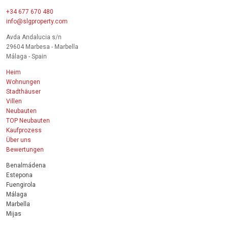
+34 677 670 480
info@slgproperty.com
Avda Andalucia s/n
29604 Marbesa - Marbella
Málaga - Spain
Heim
Wohnungen
Stadthäuser
Villen
Neubauten
TOP Neubauten
Kaufprozess
Über uns
Bewertungen
Benalmádena
Estepona
Fuengirola
Málaga
Marbella
Mijas