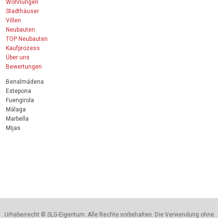
Wohnungen
Stadthäuser
Villen
Neubauten
TOP Neubauten
Kaufprozess
Über uns
Bewertungen
Benalmádena
Estepona
Fuengirola
Málaga
Marbella
Mijas
Urheberrecht © SLG-Eigentum. Alle Rechte vorbehalten. Die Verwendung ohne