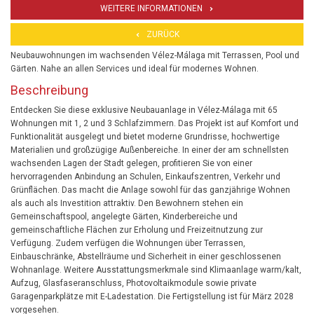
WEITERE INFORMATIONEN
ZURÜCK
Neubauwohnungen im wachsenden Vélez-Málaga mit Terrassen, Pool und
Gärten. Nahe an allen Services und ideal für modernes Wohnen.
Beschreibung
Entdecken Sie diese exklusive Neubauanlage in Vélez-Málaga mit 65
Wohnungen mit 1, 2 und 3 Schlafzimmern. Das Projekt ist auf Komfort und
Funktionalität ausgelegt und bietet moderne Grundrisse, hochwertige
Materialien und großzügige Außenbereiche. In einer der am schnellsten
wachsenden Lagen der Stadt gelegen, profitieren Sie von einer
hervorragenden Anbindung an Schulen, Einkaufszentren, Verkehr und
Grünflächen. Das macht die Anlage sowohl für das ganzjährige Wohnen
als auch als Investition attraktiv. Den Bewohnern stehen ein
Gemeinschaftspool, angelegte Gärten, Kinderbereiche und
gemeinschaftliche Flächen zur Erholung und Freizeitnutzung zur
Verfügung. Zudem verfügen die Wohnungen über Terrassen,
Einbauschränke, Abstellräume und Sicherheit in einer geschlossenen
Wohnanlage. Weitere Ausstattungsmerkmale sind Klimaanlage warm/kalt,
Aufzug, Glasfaseranschluss, Photovoltaikmodule sowie private
Garagenparkplätze mit E-Ladestation. Die Fertigstellung ist für März 2028
vorgesehen.