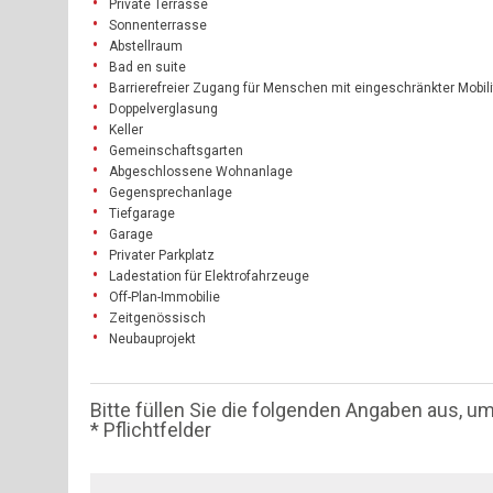
Private Terrasse
Sonnenterrasse
Abstellraum
Bad en suite
Barrierefreier Zugang für Menschen mit eingeschränkter Mobili
Doppelverglasung
Keller
Gemeinschaftsgarten
Abgeschlossene Wohnanlage
Gegensprechanlage
Tiefgarage
Garage
Privater Parkplatz
Ladestation für Elektrofahrzeuge
Off-Plan-Immobilie
Zeitgenössisch
Neubauprojekt
Bitte füllen Sie die folgenden Angaben aus, u
* Pflichtfelder