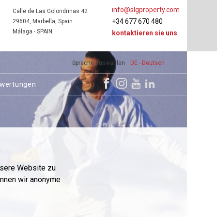
info@slgproperty.com
Calle de Las Golondrinas 42
+34 677 670 480
29604, Marbella, Spain
Málaga - SPAIN
kontaktieren sie uns
Sprache auswählen
DE - Deutsch
wertungen
nsere Website zu
önnen wir anonyme