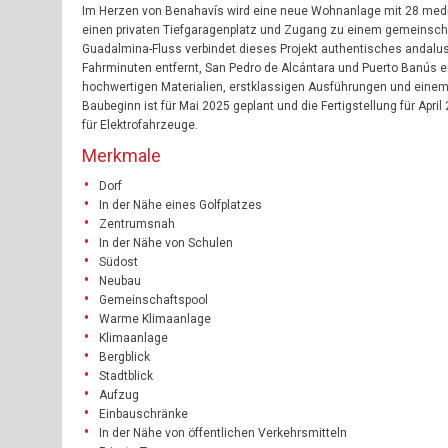
Im Herzen von Benahavís wird eine neue Wohnanlage mit 28 medite
einen privaten Tiefgaragenplatz und Zugang zu einem gemeinsch
Guadalmina-Fluss verbindet dieses Projekt authentisches andalus
Fahrminuten entfernt, San Pedro de Alcántara und Puerto Banús er
hochwertigen Materialien, erstklassigen Ausführungen und einem
Baubeginn ist für Mai 2025 geplant und die Fertigstellung für Apri
für Elektrofahrzeuge.
Merkmale
Dorf
In der Nähe eines Golfplatzes
Zentrumsnah
In der Nähe von Schulen
Südost
Neubau
Gemeinschaftspool
Warme Klimaanlage
Klimaanlage
Bergblick
Stadtblick
Aufzug
Einbauschränke
In der Nähe von öffentlichen Verkehrsmitteln