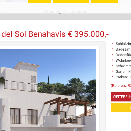
Wohnung Zu verkaufen
del Sol Benahavís € 395.000,-
Schlafzi
Badezim
Bodenflä
Wohnbere
Schwimm
Garten: N
Parken: 
(Referenz 
WEITERE 