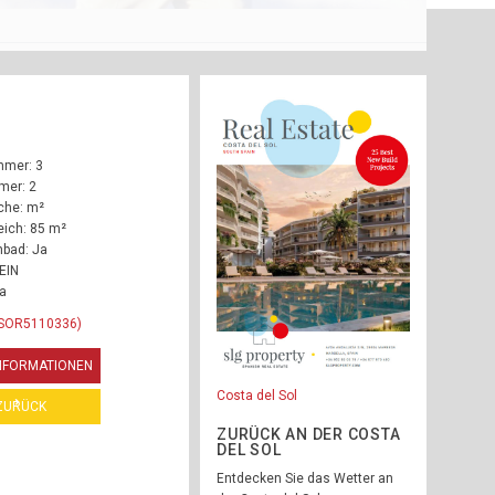
mmer: 3
mer: 2
che: m²
ich: 85 m²
bad: Ja
EIN
Ja
RSOR5110336)
INFORMATIONEN
Costa del Sol
ZURÜCK
ZURÜCK AN DER COSTA
DEL SOL
Entdecken Sie das Wetter an