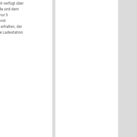
t verfügt über
nda und dem
nur 5
 mit
erhalten, der
ne Ladestation